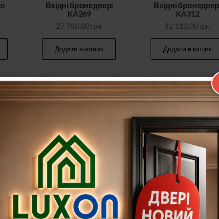
рі
Вхідні бронедвері
Вхідні бронедвер
KA269
KA312
27 780,00
грн.
32 110,00
грн.
Додати в кошик
Додати в кошик