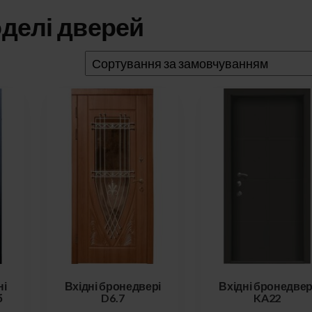
делі дверей
ні
Вхідні бронедвері
Вхідні бронедвер
б
D6.7
KA22