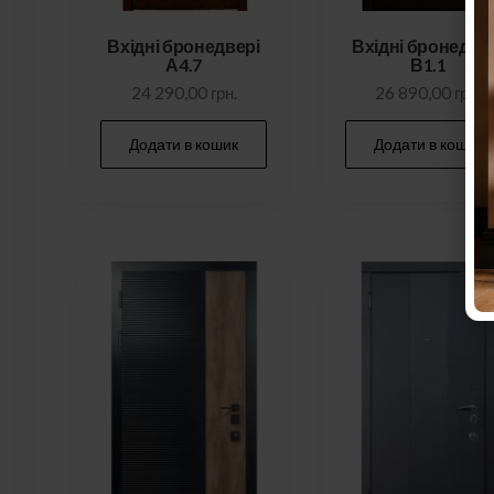
Вхідні бронедвері
Вхідні бронедве
А4.7
В1.1
Двері по і
24 290,00
грн.
26 890,00
грн.
замовлен
Додати в кошик
Додати в кошик