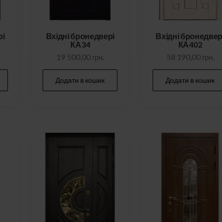
рі
Вхідні бронедвері
Вхідні бронедвер
КА34
КА402
19 500,00
грн.
58 190,00
грн.
Додати в кошик
Додати в кошик