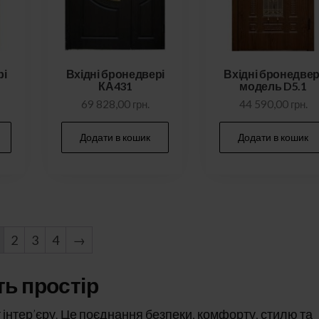
рі
Вхідні бронедвері
Вхідні бронедвер
КА431
модель D5.1
69 828,00
грн.
44 590,00
грн.
Додати в кошик
Додати в кошик
2
3
4
→
ть простір
т інтер’єру. Це поєднання безпеки, комфорту, стилю та