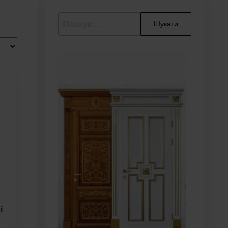
Пошук:
і