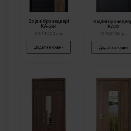
Вхідні бронедвері
Вхідні бронедве
КА-284
КА32
33 442,00
грн.
19 500,00
грн.
Додати в кошик
Додати в кошик