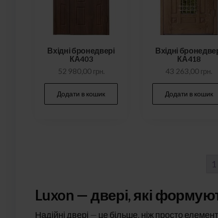
Вхідні бронедвері
Вхідні бронедве
КА403
КА418
52 980,00
грн.
43 263,00
грн.
Додати в кошик
Додати в кошик
1
Luxon — двері, які формую
Надійні двері — це більше, ніж просто елемен