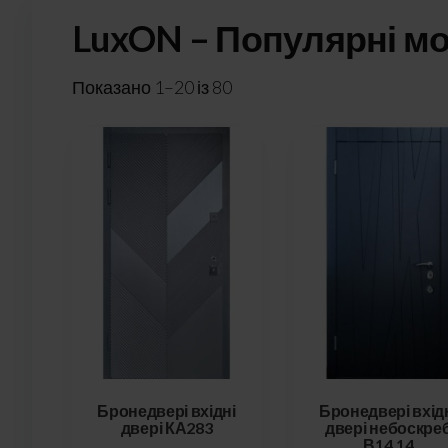
LuxON – Популярні мо
Показано 1–20 із 80
Бронедвері вхідні
Бронедвері вхід
двері КА283
двері небоскре
В14.14