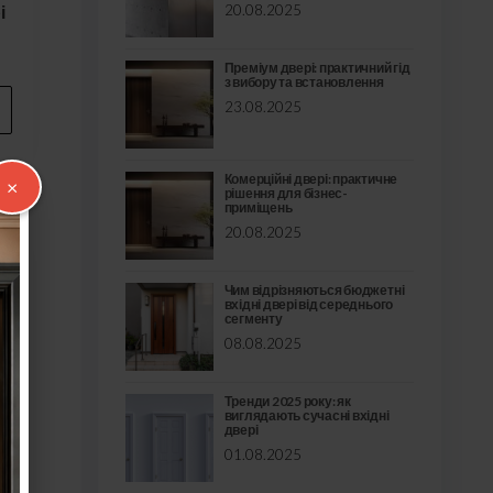
20.08.2025
і
Преміум двері: практичний гід
з вибору та встановлення
23.08.2025
Комерційні двері: практичне
×
рішення для бізнес-
приміщень
20.08.2025
Чим відрізняються бюджетні
вхідні двері від середнього
сегменту
08.08.2025
Тренди 2025 року: як
виглядають сучасні вхідні
двері
01.08.2025