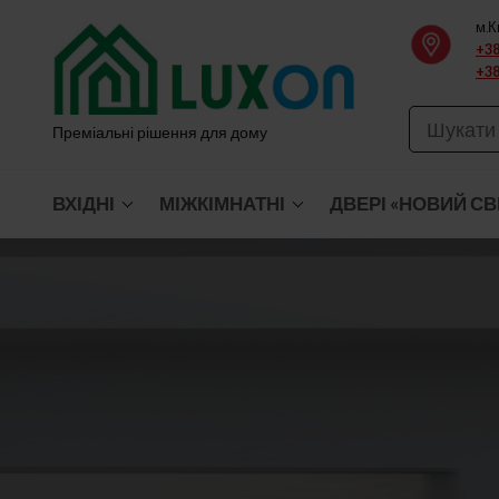
Перейти
м.К
до
+38
+38
вмісту
Преміальні рішення для дому
ВХІДНІ
МІЖКІМНАТНІ
ДВЕРІ «НОВИЙ СВ