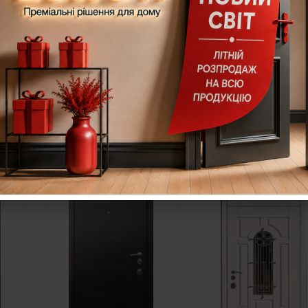
рі
Вхідні бронедвері
Вхідні бронедвер
В7.7
іD5.7
ндивідуальному
26 290,00
грн.
39 400,00
грн.
ню
Додати в кошик
Додати в кошик