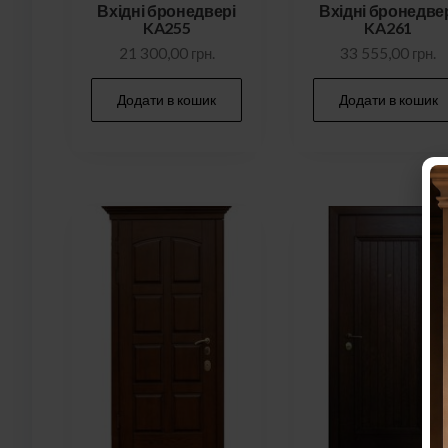
Вхідні бронедвері
Вхідні бронедве
KA255
KA261
21 300,00
грн.
33 555,00
грн.
Додати в кошик
Додати в кошик