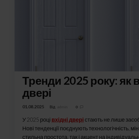
Тренди 2025 року: як 
двері
01.08.2025
Від
admin
0
У 2025 році
вхідні двері
стають не лише засо
Нові тенденції поєднують технологічність, мін
стильна простота, так і акцент на індивідуаль