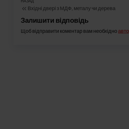
Навігація
Попередній
НАЗАД
Вхідні двері з МДФ, металу чи дерева
записів
запис
Залишити відповідь
Щоб відправити коментар вам необхідно
авто