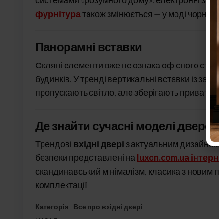
системами «розумного дому»: електронні замк
фурнітура
також змінюється — у моді чорний 
Панорамні вставки
Скляні елементи вже не ознака офісного сти
будинків. У тренді вертикальні вставки із зага
пропускають світло, але зберігають приватніс
Де знайти сучасні моделі дверей
Трендові
вхідні двері
з актуальним дизайном
безпеки представлені на
luxon.com.ua інтер
скандинавський мінімалізм, класика з новим п
комплектації.
Категорія
Все про вхідні двері