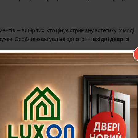
нтів — вибір тих, хто цінує стриману естетику. У моді
ні ручки. Особливо актуальні однотонні
вхідні двері
зі
 бетон, камінь. Імітація натуральних матеріалів створю
том. Особливо затребувані кольори: дуб натуральний,
мки. У 2025 році покупці дедалі частіше обирають двері 