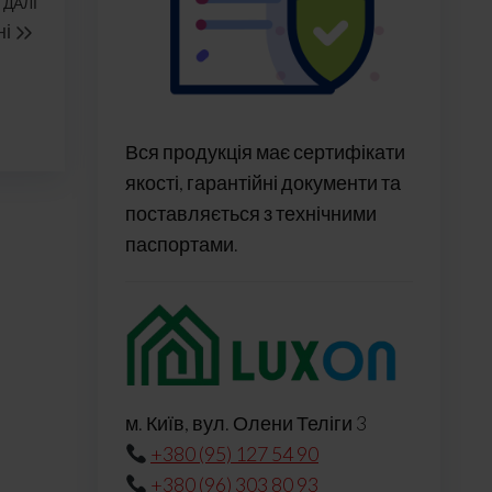
ДАЛІ
Наступний
ні
запис
Вся продукція має сертифікати
якості, гарантійні документи та
поставляється з технічними
паспортами.
м. Київ, вул. Олени Теліги 3
+380 (95) 127 54 90
+380 (96) 303 80 93