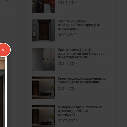
01.08.2025
Теплі вхідні двері:
особливості конструкції та
призначення
08.08.2025
×
Протипожежні двері:
практичний гід для бізнесу та
приватних об’єктів
20.08.2025
є
Преміум двері: практичний гід
з вибору та встановлення
23.08.2025
Комерційні двері: практичне
рішення для бізнес-
приміщень
з
20.08.2025