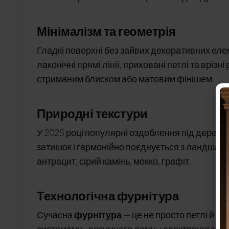
Мінімалізм та геометрія
Гладкі поверхні без зайвих декоративних елеме
лаконічні прямі лінії, приховані петлі та вріз
стриманим блиском або матовим фінішем.
Природні текстури
У 2025 році популярні оздоблення під дерево,
затишок і гармонійно поєднується з ландшаф
антрацит, сірий камінь, мокко, графіт.
Технологічна фурнітура
Сучасна
фурнітура
— це не просто петлі й за