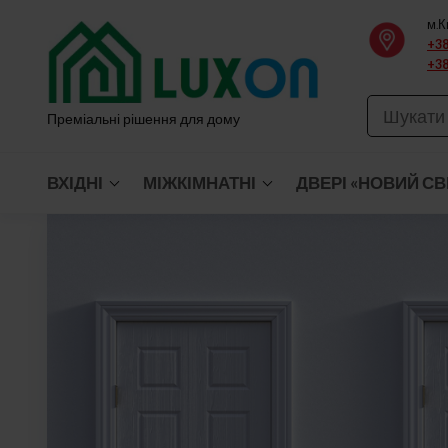
Перейти
м.К
до
+38
+38
вмісту
Преміальні рішення для дому
ВХІДНІ
МІЖКІМНАТНІ
ДВЕРІ «НОВИЙ СВ