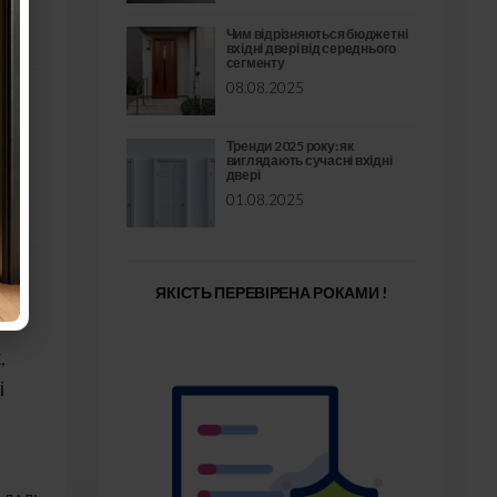
я
Чим відрізняються бюджетні
вхідні двері від середнього
сегменту
08.08.2025
Тренди 2025 року: як
виглядають сучасні вхідні
двері
01.08.2025
ЯКІСТЬ ПЕРЕВІРЕНА РОКАМИ !
,
і