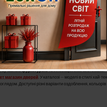
и, біометричні сенсори, приховані доводчики. Зовнішн
мат, сатинована сталь, графіт.
лю. Зараз це дизайнерське рішення для приватних
ртованого скла, дзеркальні або тоновані поверхні, які
ть.
?
, сучасною
фурнітурою
та інноваційними системами
нет магазин дверей
. У каталозі — моделі в стилі хай-тек
оглядом. Доступні різні варіанти оздоблення, кольорів 