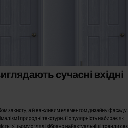
виглядають сучасні вхідні
бом захисту, а й важливим елементом дизайну фасаду.
імалізм і природні текстури. Популярність набирає як
ність. У цьому огляді зібрано найактуальніші тренди сез