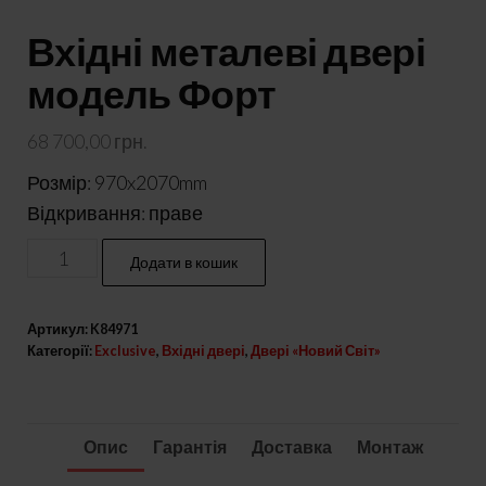
Вхідні металеві двері
модель Форт
68 700,00
грн.
Розмір: 970x2070mm
Відкривання: праве
Вхідні
Додати в кошик
металеві
двері
Артикул:
K84971
модель
Категорії:
Exclusive
,
Вхідні двері
,
Двері «Новий Світ»
Форт
кількість
Опис
Гарантія
Доставка
Монтаж