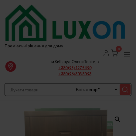
Перейти
до
вмісту
Преміальні рішення для дому
0
м.Київ, вул. Олени Теліги, 3
+380 (95) 127 54 90
+380 (96) 303 80 93