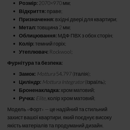
Розмір:
2070×970 мм;
Відкриття:
праве;
Призначення:
вхідні двері для квартири;
Метал:
товщина 2 мм;
Облицювання:
МДФ ПВХ з обох сторін;
Колір:
темний горіх;
Утеплювач:
Rockwool;
Фурнітура та безпека:
Замок:
Mottura
54.797 (Італія);
Циліндр:
Mottura Integrator
(Ізраїль);
Броненакладка:
хром матовий;
Ручка:
Elite
, колір хром матовий;
Модель «Форт» — це надійний та стильний
захист вашої квартири, який поєднує високу
якість матеріалів та продуманий дизайн.