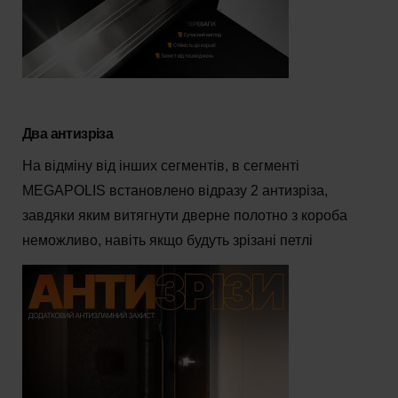
Два антизріза
На відміну від інших сегментів, в сегменті
MEGAPOLIS встановлено відразу 2 антизріза,
завдяки яким витягнути дверне полотно з короба
неможливо, навіть якщо будуть зрізані петлі