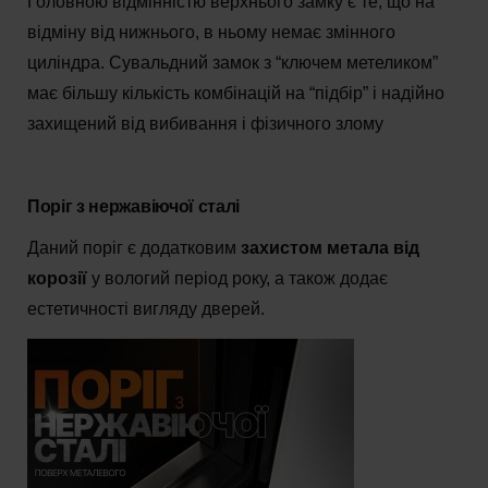
Головною відмінністю верхнього замку є те, що на
відміну від нижнього, в ньому немає змінного
циліндра. Сувальдний замок з “ключем метеликом”
має більшу кількість комбінацій на “підбір” і надійно
захищений від вибивання і фізичного злому
Поріг з нержавіючої сталі
Даний поріг є додатковим
захистом метала від
корозії
у вологий період року, а також додає
естетичності вигляду дверей.