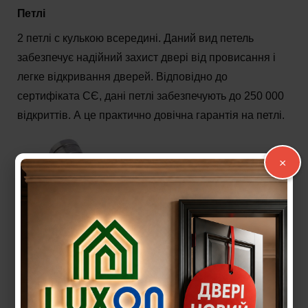
Пе
тлі
2 петлі c кулькою всередині. Даний вид петель
забезпечує надійний захист двері від провисання і
легке відкривання дверей. Відповідно до
сертифіката СЄ, дані петлі забезпечують до 250 000
відкриттів. А це практично довічна гарантія на петлі.
×