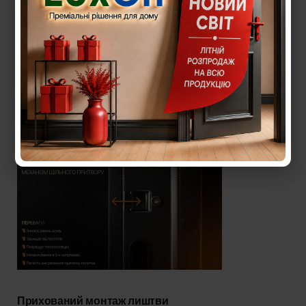
Регулятор притвору на дверях
Регулятор притвору, який допомагає регулювати
рівень притвору (рівень притиску полотна до короба)
в будь-який час
Прихований монтаж лиштви