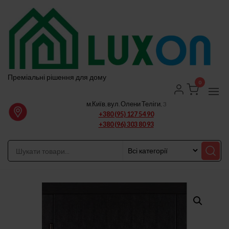
Перейти
до
вмісту
Преміальні рішення для дому
0
м.Київ, вул. Олени Теліги, 3
+380 (95) 127 54 90
+380 (96) 303 80 93