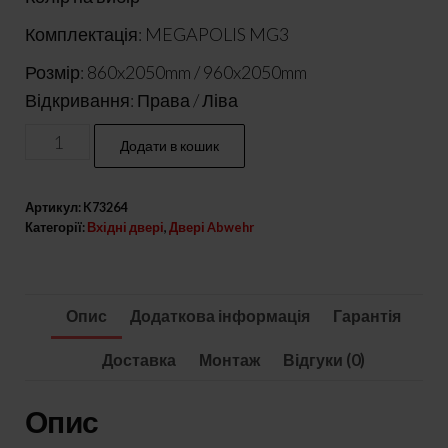
Комплектація: MEGAPOLIS MG3
Розмір: 860x2050mm / 960x2050mm
Відкривання: Права / Ліва
Вхідні
Додати в кошик
двері
модель
Артикул:
K73264
Simpli
Категорії:
Вхідні двері
,
Двері Abwehr
комплектація
Megapolis
MG3
Опис
Додаткова інформація
Гарантія
кількість
Доставка
Монтаж
Відгуки (0)
Опис