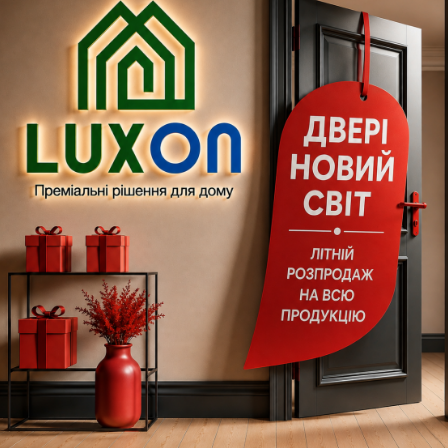
ися за транспортування виробів.
ливом), товщина 40 мм;
з), глибина 100 мм;
з), крок 5 мм;
ортал);
ку до 2300 мм по висоті і до 1100 мм по ширині, крок 5 мм;
минний малюнок, за запитом;
чне або ЧПУ;
тним замком і/або прихованими петлями;
тлі OTLAV 4-х штирьові, ручки;