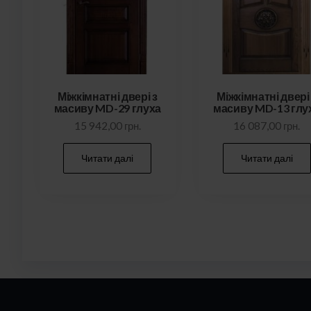
Міжкімнатні двері з
Міжкімнатні двері
масиву MD-29 глуха
масиву MD-13 глу
15 942,00
грн.
16 087,00
грн.
Читати далі
Читати далі