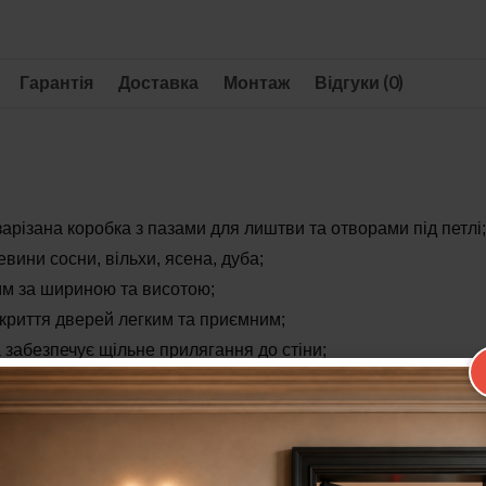
Гарантія
Доставка
Монтаж
Відгуки (0)
зарізана коробка з пазами для лиштви та отворами під петлі;
вини сосни, вільхи, ясена, дуба;
 мм за шириною та висотою;
криття дверей легким та приємним;
 забезпечує щільне прилягання до стіни;
ковий комфорт;
ідвищує звукоізоляцію дверного блоку;
шим поліуретановим покриттям або акриловим лаком;
ayerlack;