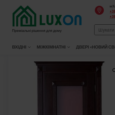
Перейти
м.К
до
+38
+38
вмісту
Преміальні рішення для дому
ВХІДНІ
МІЖКІМНАТНІ
ДВЕРІ «НОВИЙ СВ