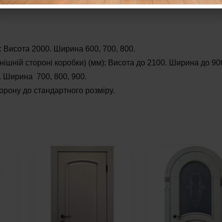
 Висота 2000. Ширина 600, 700, 800.
нішній стороні коробки) (мм): Висота до 2100. Ширина до 90
 Ширина 700, 800, 900.
орону до стандартного розміру.