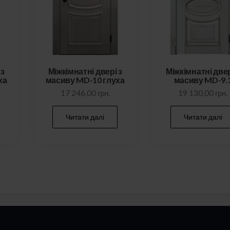
 з
Міжкімнатні двері з
Міжкімнатні двер
ха
масиву MD-10 глуха
масиву MD-9.
17 246,00
грн.
19 130,00
грн.
Читати далі
Читати далі