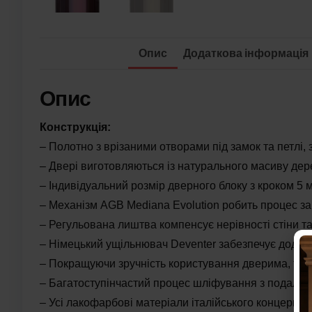
Опис
Додаткова інформація
Опис
Конструкція:
– Полотно з врізаними отворами під замок та петлі, 
– Двері виготовляються із натурального масиву дере
– Індивідуальний розмір дверного блоку з кроком 5
– Механізм AGB Mediana Evolution робить процес за
– Регульована лиштва компенсує нерівності стіни та
– Німецький ущільнювач Deventer забезпечує додат
– Покращуючи зручність користування дверима, та п
– Багатоступінчастий процес шліфування з подаль
– Усі лакофарбові матеріали італійського концерну S