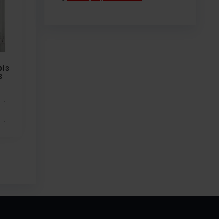
і з
3