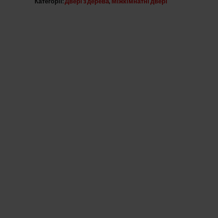
Категорії:
Двері з дерева
,
Міжкімнатні двері