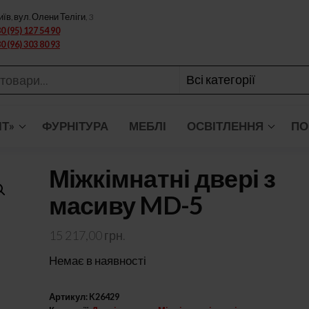
иїв, вул. Олени Теліги, 3
0 (95) 127 54 90
0 (96) 303 80 93
ІТ»
ФУРНІТУРА
МЕБЛІ
ОСВІТЛЕННЯ
ПО
Міжкімнатні двері з
масиву MD-5
15 217,00
грн.
Немає в наявності
Артикул:
K26429