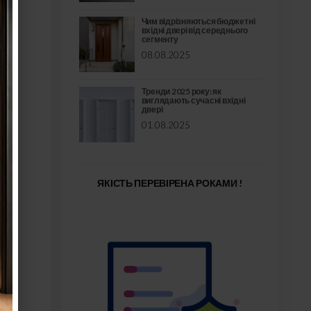
Чим відрізняються бюджетні
вхідні двері від середнього
сегменту
08.08.2025
Тренди 2025 року: як
виглядають сучасні вхідні
двері
01.08.2025
ЯКІСТЬ ПЕРЕВІРЕНА РОКАМИ !