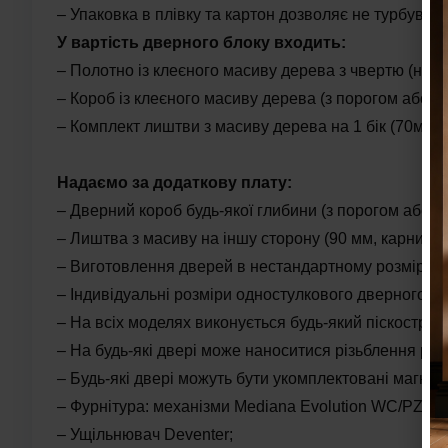
– Упаковка в плівку та картон дозволяє не турбуват
У вартість дверного блоку входить:
– Полотно із клеєного масиву дерева з чвертю (нап
– Короб із клеєного масиву дерева (з порогом або бе
– Комплект лиштви з масиву дерева на 1 бік (70мм).
Надаємо за додаткову плату
:
– Дверний короб будь-якої глибини (з порогом або бе
– Лиштва з масиву на іншу сторону (90 мм, карниз, п
– Виготовлення дверей в нестандартному розмірі;
– Індивідуальні розміри одностулкового дверного бло
– На всіх моделях виконується будь-який піскостру
– На будь-які двері може наноситися різьблення ру
– Будь-які двері можуть бути укомплектовані магні
– Фурнітура: механізми Mediana Evolution WC/PZ, пе
– Ущільнювач Deventer;