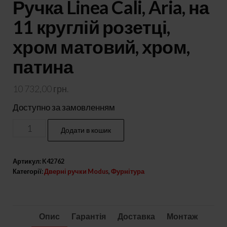
Ручка Linea Cali, Aria, на
11 круглій розетці,
хром матовий, хром,
патина
10 732,00
грн.
Доступно за замовленням
Ручка
Додати в кошик
Linea
Cali,
Артикул:
K42762
Aria,
Категорії:
Дверні ручки Modus
,
Фурнітура
на
11
круглій
Опис
Гарантія
Доставка
Монтаж
розетці,