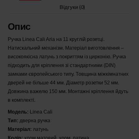
хром
Відгуки (0)
матовий,
Опис
хром,
патина
Ручка Linea Cali Aria на 11 круглій розетці.
кількість
Натискальний механізм. Матеріал виготовлення –
високоякісна латунь з покриттям із цирконію. Ручка
підходить для кріплення зі стандартними (DIN)
замками європейського типу. Товщина міжкімнатних
дверей не більше 44 мм. Діаметр розетки 52 мм.
Довжина важелю 150 мм. Монтажні кріплення йдуть
в комплекті.
Модель:
Linea Cali
Тип:
дверна ручка
Матеріал:
латунь
Колір:
хром матовий, хром, патина