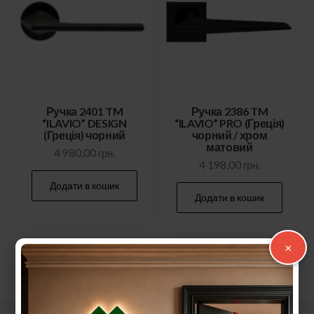
Ручка 2401 TM
Ручка 2386 TM
“ILAVIO” DESIGN
“ILAVIO” PRO (Греція)
(Греція) чорний
чорний / хром
матовий
4 980,00
грн.
4 198,00
грн.
Додати в кошик
Додати в кошик
×