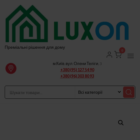
Перейти
до
вмісту
Преміальні рішення для дому
0
м.Київ, вул. Олени Теліги, 3
+380 (95) 127 54 90
+380 (96) 303 80 93