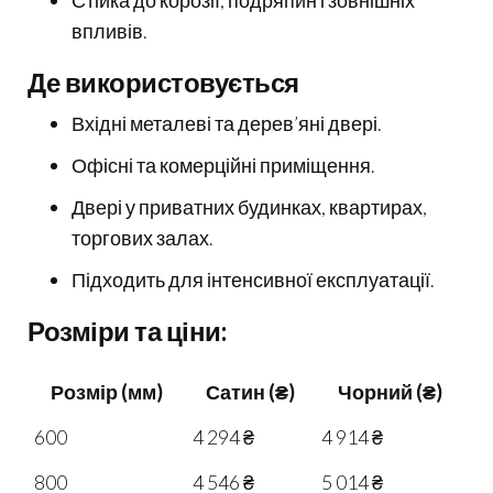
Стійка до корозії, подряпин і зовнішніх
впливів.
Де використовується
Вхідні металеві та дерев’яні двері.
Офісні та комерційні приміщення.
Двері у приватних будинках, квартирах,
торгових залах.
Підходить для інтенсивної експлуатації.
Розміри та ціни:
Розмір (мм)
Сатин (₴)
Чорний (₴)
600
4 294 ₴
4 914 ₴
800
4 546 ₴
5 014 ₴