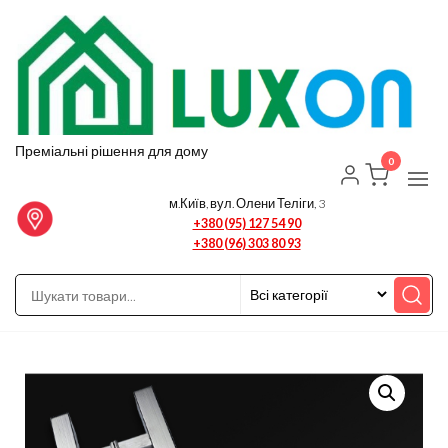
Перейти
до
вмісту
Преміальні рішення для дому
0
м.Київ, вул. Олени Теліги, 3
+380 (95) 127 54 90
+380 (96) 303 80 93