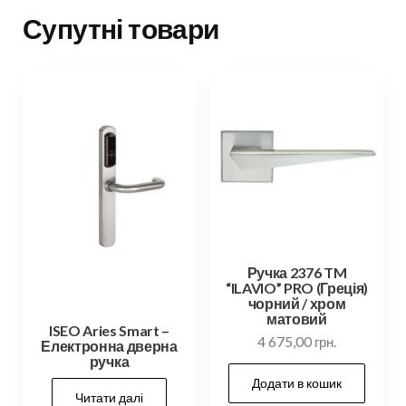
Супутні товари
Ручка 2376 TM
“ILAVIO” PRO (Греція)
чорний / хром
матовий
ISEO Aries Smart –
4 675,00
грн.
Електронна дверна
ручка
Додати в кошик
Читати далі