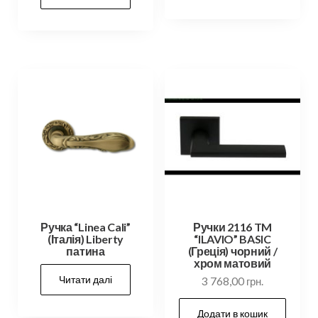
Ручка “Linea Cali”
Ручки 2116 TM
(Італія) Liberty
“ILAVIO” BASIC
патина
(Греція) чорний /
хром матовий
Читати далі
3 768,00
грн.
Додати в кошик