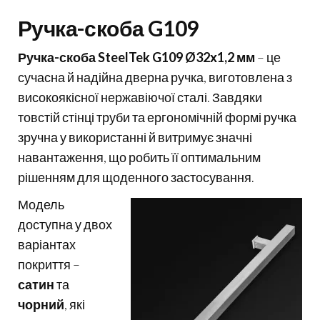
Ручка-скоба G109
Ручка-скоба SteelTek G109 Ø32х1,2 мм
– це
сучасна й надійна дверна ручка, виготовлена з
високоякісної нержавіючої сталі. Завдяки
товстій стінці труби та ергономічній формі ручка
зручна у використанні й витримує значні
навантаження, що робить її оптимальним
рішенням для щоденного застосування.
Модель
доступна у двох
варіантах
покриття –
сатин
та
чорний
, які