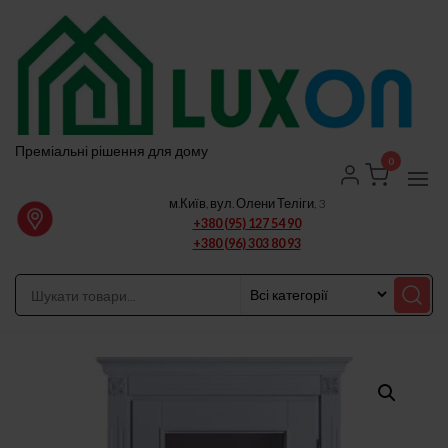
Перейти
до
вмісту
Преміальні рішення для дому
0
м.Київ, вул. Олени Теліги, 3
+380 (95) 127 54 90
+380 (96) 303 80 93