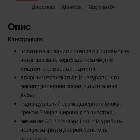
Доставка
Монтаж
Відгуки (0)
Опис
Конструкція:
полотно з врізаними отворами під замок та
петлі, зарізана коробка з пазами для
лиштви та отворами під петлі;
двері виготовляються із натурального
масиву деревини сосни, вільхи, ясена,
дуба;
індивідуальний розмір дверного блоку з
кроком 5 мм за шириною та висотою;
механізм AGB Mediana Evolution робить
процес закриття дверей легким та
приємним;