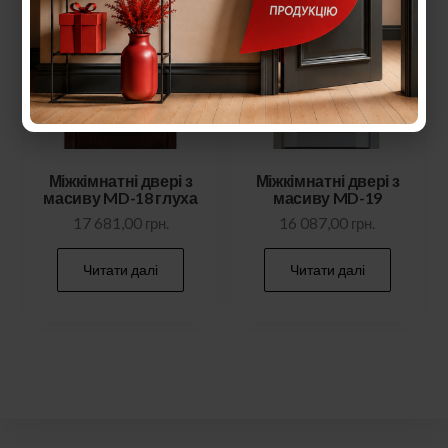
Міжкімнатні двері з
Міжкімнатні двері з
масиву MD-18 глуха
масиву MD-19
17 681,00
грн.
16 087,00
грн.
Читати далі
Читати далі