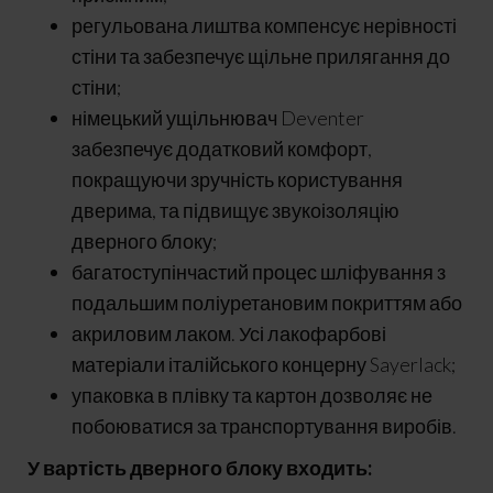
регульована лиштва компенсує нерівності
стіни та забезпечує щільне прилягання до
стіни;
німецький ущільнювач Deventer
забезпечує додатковий комфорт,
покращуючи зручність користування
дверима, та підвищує звукоізоляцію
дверного блоку;
багатоступінчастий процес шліфування з
подальшим поліуретановим покриттям або
акриловим лаком. Усі лакофарбові
матеріали італійського концерну Sayerlack;
упаковка в плівку та картон дозволяє не
побоюватися за транспортування виробів.
У вартість дверного блоку входить: