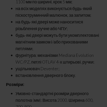
1100 мм по ширині, крок 5 мм;
на всіх моделях виконується будь-який
піскоструминний малюнок, за запитом;
на будь-які двері може наноситися
різьблення ручне або ЧПУ;
будь-які двері можуть бути укомплектовані
магнітним замком і/або прихованими
петлями;
фурнітура: механізми Mediana Evolution
WC/PZ, петлі OTLAV 4-х штирьові, ручки;
ущільнювач Deventer;
встановлення дверного блоку.
Розміри:
Умовно-стандартні розміри дверного
полотна (мм): Висота 2000. Ширина 600,
700, 800.