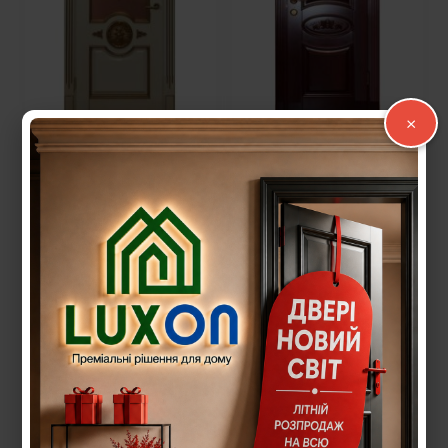
×
Міжкімнатні двері з
Міжкімнатні двері з
масиву MD-15.2
масиву MD-9 глуха
19 184,00
грн.
17 246,00
грн.
Читати далі
Читати далі