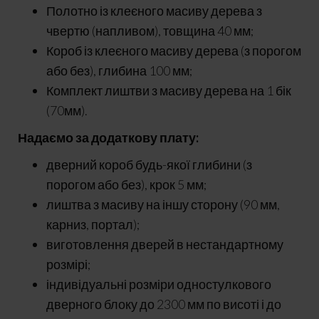
Полотно із клеєного масиву дерева з
чвертю (напливом), товщина 40 мм;
Короб із клеєного масиву дерева (з порогом
або без), глибина 100 мм;
Комплект лиштви з масиву дерева на 1 бік
(70мм).
Надаємо за додаткову плату:
дверний короб будь-якої глибини (з
порогом або без), крок 5 мм;
лиштва з масиву на іншу сторону (90 мм,
карниз, портал);
виготовлення дверей в нестандартному
розмірі;
індивідуальні розміри одностулкового
дверного блоку до 2300 мм по висоті і до