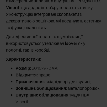
атмосферних впливів, а внутрішня — з МДФ ПВХ
Vinorit
, що додає інтер’єру тепла та затишку.
У конструкцію інтегровані склопакети з
декоративною решіткою, які поєднують естетику
та функціональність.
Для ефективної тепло- та шумоізоляції
використовується утеплювач
Isover
як у
полотні, так і в коробці.
Характеристики:
Розмір:
2040×970 мм;
Відкриття:
праве;
Призначення:
вхідні двері для вулиці;
Зовнішнє облицювання:
металопорошок;
Внутрішнє облицювання:
МДФ ПВХ
Vinorit;