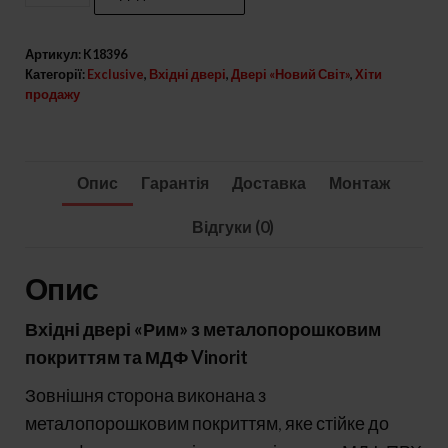
двері
модель
Артикул:
K18396
Рим
Категорії:
Exclusive
,
Вхідні двері
,
Двері «Новий Світ»
,
Хіти
кількість
продажу
Опис
Гарантія
Доставка
Монтаж
Відгуки (0)
Опис
Вхідні двері «Рим» з металопорошковим
покриттям та МДФ Vinorit
Зовнішня сторона виконана з
металопорошковим покриттям, яке стійке до