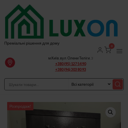
Перейти
до
вмісту
Преміальні рішення для дому
0
м.Київ, вул. Олени Теліги, 3
+380 (95) 127 54 90
+380 (96) 303 80 93
Розпродаж!