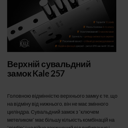
Верхній сувальдний
замок Kale 257
Головною відмінністю верхнього замку є те, що
на відміну від нижнього, він не має змінного
циліндра. Сувальдний замок з “ключем
метеликом” має більшу кількість комбінацій на
“підбір” і надійно захищений від вибивання і