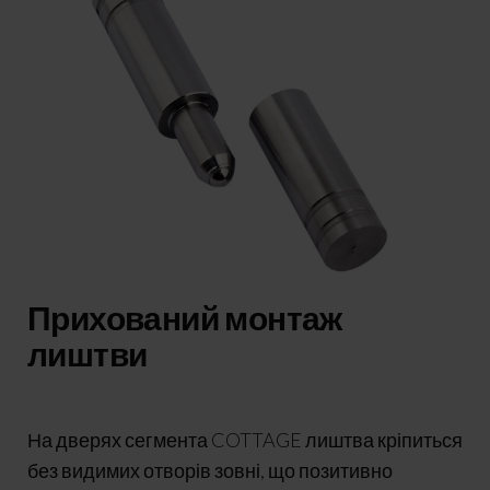
Прихований монтаж
лиштви
На дверях сегмента COTTAGE лиштва кріпиться
без видимих отворів зовні, що позитивно