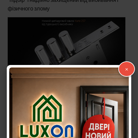
фізичного злому
×
Чотири антизріза