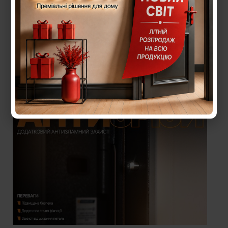
На відміну від інших сегментів, в сегменті
COTTAGE встановлено відразу 4 антизрізи,
завдяки яким витягнути дверне полотно з
короба неможливо, навіть якщо будуть зрізані
петлі