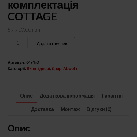
комплектація
COTTAGE
57 710,00
грн.
Вхідні
Додати в кошик
двері
з
Артикул:
K49452
терморозривом
Категорії:
Вхідні двері
,
Двері Abwehr
модель
Ufo
Red
Опис
Додаткова інформація
Гарантія
комплектація
COTTAGE
Доставка
Монтаж
Відгуки (0)
кількість
Опис