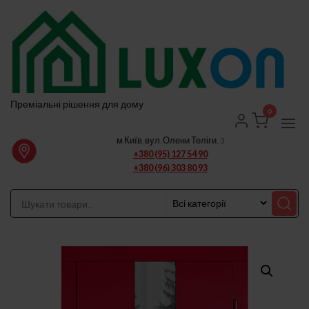
Перейти
до
вмісту
Преміальні рішення для дому
0
м.Київ, вул. Олени Теліги, 3
+380 (95) 127 54 90
+380 (96) 303 80 93