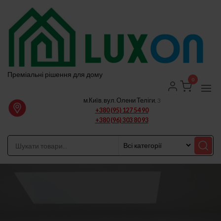
Перейти
до
вмісту
Преміальні рішення для дому
0
м.Київ, вул. Олени Теліги, 3
+380 (95) 127 54 90
+380 (96) 303 80 93