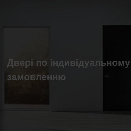
Двері по індивідуальному
замовленню