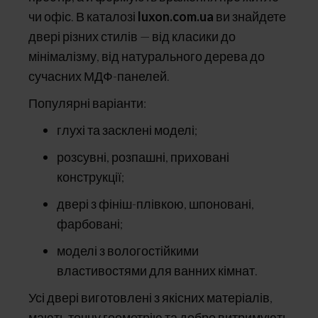
чи офіс. В каталозі
luxon.com.ua
ви знайдете
двері різних стилів — від класики до
мінімалізму, від натурального дерева до
сучасних МДФ-панелей.
Популярні варіанти:
глухі та засклені моделі;
розсувні, розпашні, приховані
конструкції;
двері з фініш-плівкою, шпоновані,
фарбовані;
моделі з вологостійкими
властивостями для ванних кімнат.
Усі двері виготовлені з якісних матеріалів,
мають точну геометрію та добре витримують