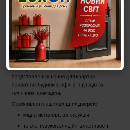
комерційному приміщенні.
Вхідні двері: захист і
впевненість
Надійні вхідні двері — основа безпеки
кожного дому. Ми пропонуємо моделі, які
поєднують сучасний дизайн і
функціональність. В асортименті
представлені рішення для квартир,
приватних будинків, офісів, під’їздів та
технічних приміщень.
Особливості наших вхідних дверей:
міцна металева конструкція;
тепло- і звукоізоляційні властивості;