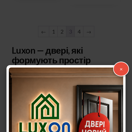
←
1
2
3
4
→
Luxon — двері, які
формують простір
×
Надійні двері — це більше, ніж просто
елемент інтер’єру. Це поєднання безпеки,
комфорту, стилю та довговічності. На сайті
luxon.com.ua
ви знайдете великий вибір
вхідних і міжкімнатних дверей
, а також
сучасну
дверну фурнітуру
для будь-яких
потреб. Ми допомагаємо створювати
гармонійний простір у житлі, офісі чи