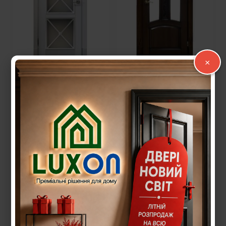
×
Міжкімнатні двері з
Міжкімнатні двері з
масиву MD-19
масиву MD-17
16 087,00
грн.
19 275,00
грн.
Читати далі
Читати далі