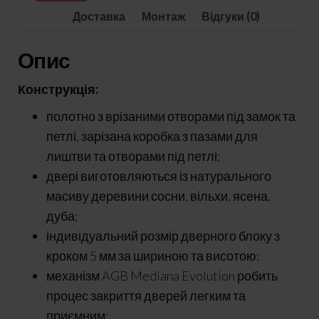
Доставка
Монтаж
Відгуки (0)
Опис
Конструкція:
полотно з врізаними отворами під замок та
петлі, зарізана коробка з пазами для
лиштви та отворами під петлі;
двері виготовляються із натурального
масиву деревини сосни, вільхи, ясена,
дуба;
індивідуальний розмір дверного блоку з
кроком 5 мм за шириною та висотою;
механізм AGB Mediana Evolution робить
процес закриття дверей легким та
приємним;