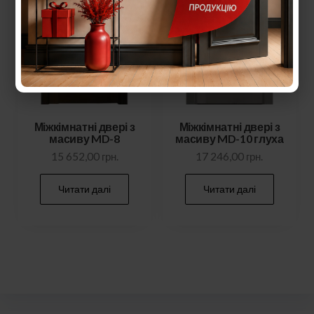
Міжкімнатні двері з
Міжкімнатні двері з
масиву MD-8
масиву MD-10 глуха
15 652,00
грн.
17 246,00
грн.
Читати далі
Читати далі