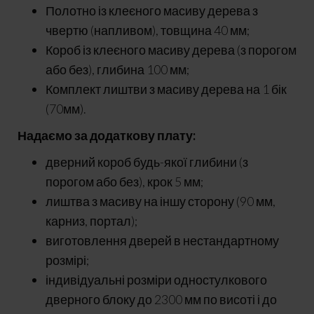
Полотно із клеєного масиву дерева з
чвертю (напливом), товщина 40 мм;
Короб із клеєного масиву дерева (з порогом
або без), глибина 100 мм;
Комплект лиштви з масиву дерева на 1 бік
(70мм).
Надаємо за додаткову плату:
дверний короб будь-якої глибини (з
порогом або без), крок 5 мм;
лиштва з масиву на іншу сторону (90 мм,
карниз, портал);
виготовлення дверей в нестандартному
розмірі;
індивідуальні розміри одностулкового
дверного блоку до 2300 мм по висоті і до