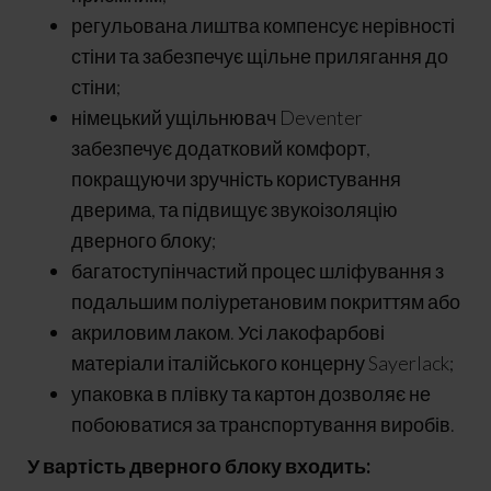
регульована лиштва компенсує нерівності
стіни та забезпечує щільне прилягання до
стіни;
німецький ущільнювач Deventer
забезпечує додатковий комфорт,
покращуючи зручність користування
дверима, та підвищує звукоізоляцію
дверного блоку;
багатоступінчастий процес шліфування з
подальшим поліуретановим покриттям або
акриловим лаком. Усі лакофарбові
матеріали італійського концерну Sayerlack;
упаковка в плівку та картон дозволяє не
побоюватися за транспортування виробів.
У вартість дверного блоку входить: