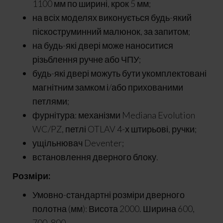
1100 мм по ширині, крок 5 мм;
на всіх моделях виконується будь-який
піскоструминний малюнок, за запитом;
на будь-які двері може наноситися
різьблення ручне або ЧПУ;
будь-які двері можуть бути укомплектовані
магнітним замком і/або прихованими
петлями;
фурнітура: механізми Mediana Evolution
WC/PZ, петлі OTLAV 4-х штирьові, ручки;
ущільнювач Deventer;
встановлення дверного блоку.
Розміри:
Умовно-стандартні розміри дверного
полотна (мм): Висота 2000. Ширина 600,
700, 800.