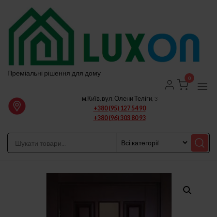
Перейти
до
вмісту
Преміальні рішення для дому
0
м.Київ, вул. Олени Теліги, 3
+380 (95) 127 54 90
+380 (96) 303 80 93