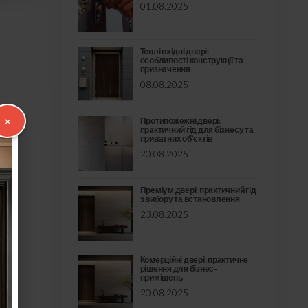
01.08.2025
Теплі вхідні двері:
особливості конструкції та
призначення
08.08.2025
×
Протипожежні двері:
практичний гід для бізнесу та
приватних об’єктів
20.08.2025
Преміум двері: практичний гід
з вибору та встановлення
23.08.2025
Комерційні двері: практичне
рішення для бізнес-
приміщень
20.08.2025