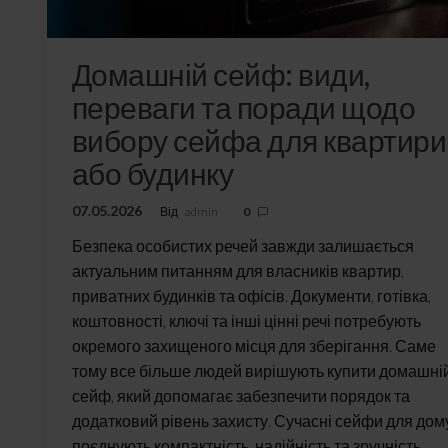
Домашній сейф: види,
переваги та поради щодо
вибору сейфа для квартири
або будинку
07.05.2026
Від
admin
0
Безпека особистих речей завжди залишається
актуальним питанням для власників квартир,
приватних будинків та офісів. Документи, готівка,
коштовності, ключі та інші цінні речі потребують
окремого захищеного місця для зберігання. Саме
тому все більше людей вирішують купити домашні
сейф, який допомагає забезпечити порядок та
додатковий рівень захисту. Сучасні сейфи для дом
поєднують компактність, надійність та зручність