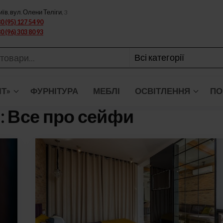
иїв, вул. Олени Теліги, 3
0 (95) 127 54 90
0 (96) 303 80 93
ІТ»
ФУРНІТУРА
МЕБЛІ
ОСВІТЛЕННЯ
ПО
:
Все про сейфи