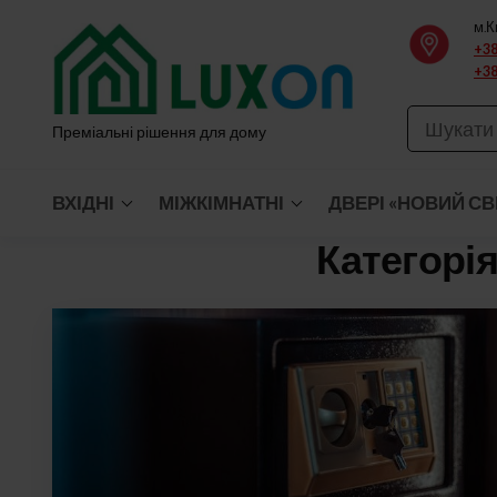
Перейти
м.К
до
+38
+38
вмісту
Преміальні рішення для дому
ВХІДНІ
МІЖКІМНАТНІ
ДВЕРІ «НОВИЙ СВ
Категорія