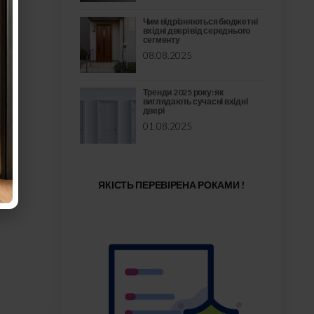
Чим відрізняються бюджетні
вхідні двері від середнього
сегменту
08.08.2025
Тренди 2025 року: як
виглядають сучасні вхідні
двері
01.08.2025
ЯКІСТЬ ПЕРЕВІРЕНА РОКАМИ !