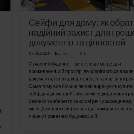
Сейфи для дому: як обра
надійний захист для грош
документів та цінностей
07.05.2026
Від
admin
0
Сучасний будинок — це не лише місце для
проживання, а й простір, де зберігаються важли
документи, готівка, коштовності та інші цінні речі
Саме тому все більше людей вирішують купити
сейф для дому, щоб забезпечити додатковий рі
безпеки та зберегти важливі речі у захищеному
місці. Домашні сейфи сьогодні використовують
й
лише у приватних будинках, а й…
у