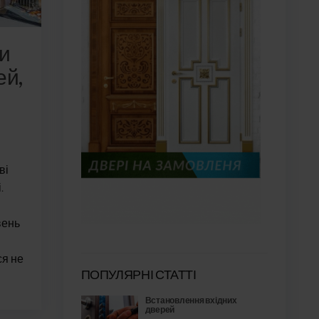
ти
ей,
ві
.
вень
ся не
ПОПУЛЯРНІ СТАТТІ
Встановлення вхідних
дверей