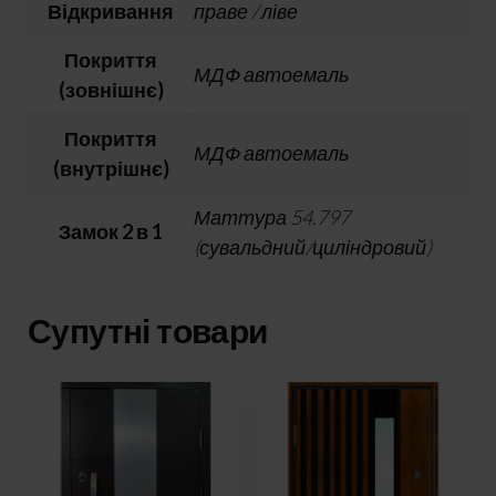
Відкривання
праве / ліве
Покриття
МДФ автоемаль
(зовнішнє)
Покриття
МДФ автоемаль
(внутрішнє)
Маттура 54.797
Замок 2 в 1
(сувальдний/циліндровий)
Супутні товари