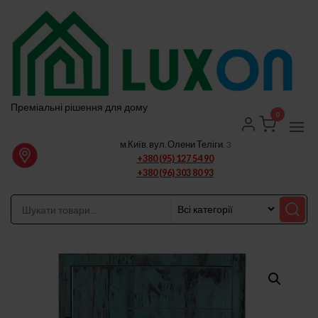
Перейти
до
вмісту
Преміальні рішення для дому
0
м.Київ, вул. Олени Теліги, 3
+380 (95) 127 54 90
+380 (96) 303 80 93