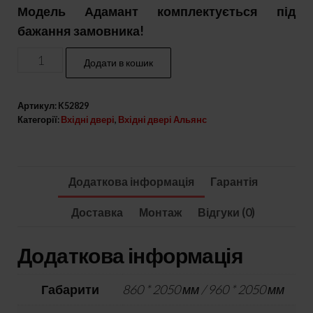
Модель Адамант комплектується під
бажання замовника!
Вхідні
Додати в кошик
двері
АДАМАНТ
Артикул:
K52829
кількість
Категорії:
Вхідні двері
,
Вхідні двері Альянс
Додаткова інформація
Гарантія
Доставка
Монтаж
Відгуки (0)
Додаткова інформація
Габарити
860 * 2050 мм / 960 * 2050 мм