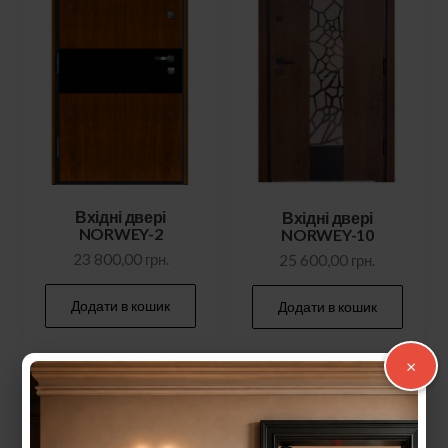
Вхідні двері
Вхідні двері
NORWEY-2
NORWEY-10
23 800,00
грн.
25 600,00
грн.
Додати в кошик
Додати в кошик
×