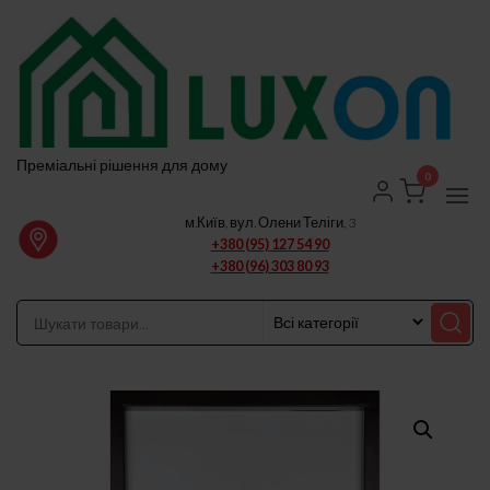
Перейти
до
вмісту
Преміальні рішення для дому
0
м.Київ, вул. Олени Теліги, 3
+380 (95) 127 54 90
+380 (96) 303 80 93