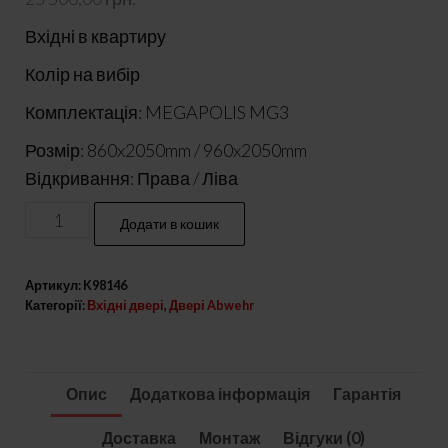
Вхідні в квартиру
Колір на вибір
Комплектація: MEGAPOLIS MG3
Розмір: 860x2050mm / 960x2050mm
Відкривання: Права / Ліва
Вхідні
Додати в кошик
двері
з
Артикул:
K98146
внутрішнім
Категорії:
Вхідні двері
,
Двері Abwehr
відкривання
модель
Simpli
Опис
Додаткова інформація
Гарантія
комплектація
Megapolis
Доставка
Монтаж
Відгуки (0)