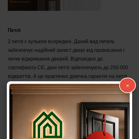
Пе
тлі
2 петлі c кулькою всередині. Даний вид петель
забезпечує надійний захист двері від провисання і
легке відкривання дверей. Відповідно до
сертифіката СЄ, дані петлі забезпечують до 250 000
відкриттів. А це практично довічна гарантія на петлі.
×