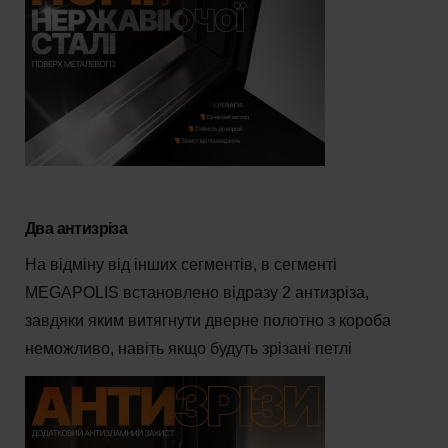
Два антизріза
На відміну від інших сегментів, в сегменті
MEGAPOLIS встановлено відразу 2 антизріза,
завдяки яким витягнути дверне полотно з короба
неможливо, навіть якщо будуть зрізані петлі