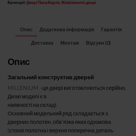
ML-
Категорії:
Двері Папа Карло
,
Міжкімнатні двері
36
кількість
Опис
Додаткова інформація
Гарантія
Доставка
Монтаж
Відгуки (0)
Опис
Загальний конструктив дверей
MILLENIUM –це двері виготовляються серійно.
Деякі моделі є в
наявності на складі.
Основний модельний ряд складається з
дверних полотен, обв’язка яких однакова
(стоєві полотна і верхня поперечна деталь