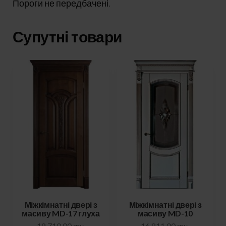
Пороги не передбачені.
Супутні товари
Міжкімнатні двері з
Міжкімнатні двері з
масиву MD-17 глуха
масиву MD-10
19 710,00
грн.
16 811,00
грн.