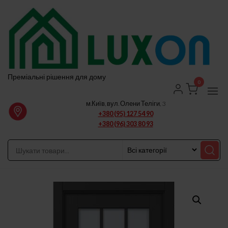
Перейти
до
вмісту
Преміальні рішення для дому
0
м.Київ, вул. Олени Теліги, 3
+380 (95) 127 54 90
+380 (96) 303 80 93