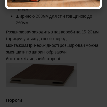
Шириною 100мм для стін товщиною до
160мм
Шириною 200мм для стін товщиною до
260мм
Розширювач заходить в паз короби на 15-20 мм,
і прикручується до нього перед
монтажом.Прі необхідності розширювач можна
зменшити по ширині обрізаючи
його по які лицьовій стороні.
Пороги