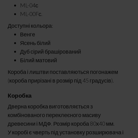
ML-04с
ML-00Fс.
Доступні кольора:
Венге
Ясень білий
Дуб сірий брашірований
Білий матовий
Короба і лиштви поставляються погонажем
(короба прирізані в розмір під 45 градусів).
Коробка
Дверна коробка виготовляється з
комбінованого переклеєного масиву
древесини і МДФ. Розмір короба 80х40 мм.
У коробі є чверть під установку розширювача і