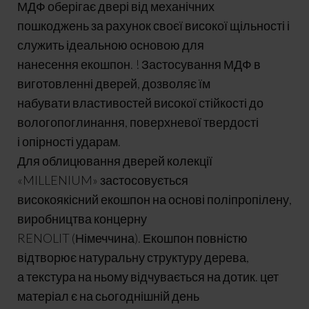
МДФ оберігає двері від механічних
пошкоджень за рахунок своєї високої щільності і
служить ідеальною основою для
нанесення екошпон. ! Застосування МДФ в
виготовленні дверей, дозволяє їм
набувати властивостей високої стійкості до
вологопоглинання, поверхневої твердості
і опірності ударам.
Для облицювання дверей колекції
«MILLENIUM» застосовується
високоякісний екошпон на основі поліпропілену,
виробництва концерну
RENOLIT (Німеччина). Екошпон повністю
відтворює натуральну структуру дерева,
а текстура на ньому відчувається на дотик. цет
матеріал є на сьогоднішній день