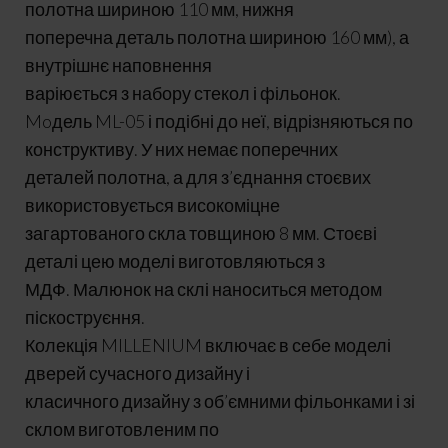
полотна шириною 110 мм, нижня
поперечна деталь полотна шириною 160 мм), а
внутрішнє наповнення
варіюється з набору стекол і фільонок.
Moдель ML-05 і подібні до неї, відрізняються по
конструктиву. У них немає поперечних
деталей полотна, а для з’єднання стоєвих
використовується високоміцне
загартованого скла товщиною 8 мм. Стоєві
деталі цею моделі виготовляються з
МДФ. Малюнок на склі наноситься методом
піскоструєння.
Колекція MILLENIUM включає в себе моделі
дверей сучасного дизайну і
класичного дизайну з об’ємними фільонками і зі
склом виготовленим по