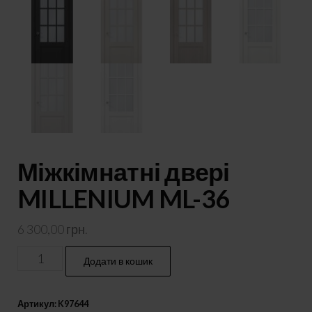
Міжкімнатні двері
MILLENIUM ML-36
6 300,00
грн.
Міжкімнатні
Додати в кошик
двері
MILLENIUM
Артикул:
K97644