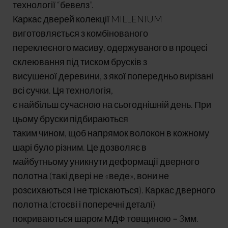
технології “бевелз”.
Каркас дверей колекції MILLENIUM
виготовляється з комбінованого
переклеєного масиву, одержуваного в процесі
склеювання під тиском брусків з
висушеної деревини, з якої попередньо вирізані
всі сучки. Ця технологія,
є найбільш сучасною на сьогоднішній день. При
цьому бруски підбираються
таким чином, щоб напрямок волокон в кожному
шарі було різним. Це дозволяє в
майбутньому уникнути деформації дверного
полотна (такі двері не «веде», вони не
розсихаються і не тріскаються). Каркас дверного
полотна (стоєві і поперечні деталі)
покриваються шаром МДФ товщиною = 3мм.