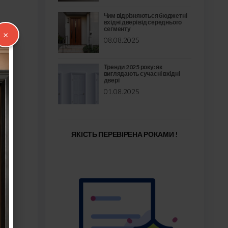
Чим відрізняються бюджетні
вхідні двері від середнього
сегменту
×
08.08.2025
Тренди 2025 року: як
виглядають сучасні вхідні
двері
01.08.2025
ЯКІСТЬ ПЕРЕВІРЕНА РОКАМИ !