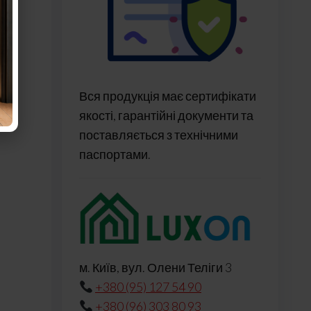
Вся продукція має сертифікати
якості, гарантійні документи та
поставляється з технічними
паспортами.
м. Київ, вул. Олени Теліги 3
+380 (95) 127 54 90
+380 (96) 303 80 93