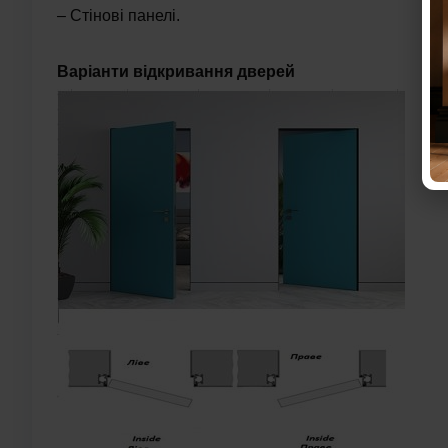
– Стінові панелі.
Варіанти відкривання дверей