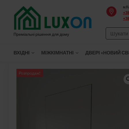
Перейти
м.К
до
+38
+38
вмісту
Преміальні рішення для дому
ВХІДНІ
МІЖКІМНАТНІ
ДВЕРІ «НОВИЙ СВ
Розпродаж!