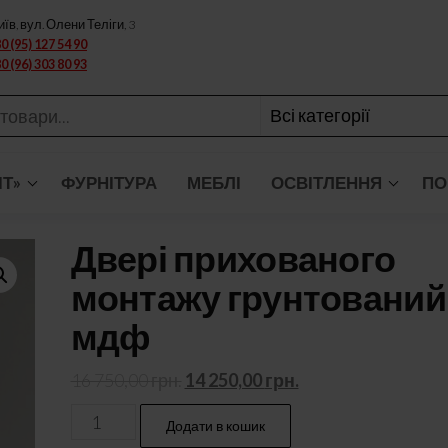
иїв, вул. Олени Теліги, 3
0 (95) 127 54 90
0 (96) 303 80 93
ІТ»
ФУРНІТУРА
МЕБЛІ
ОСВІТЛЕННЯ
ПО
Двері прихованого
монтажу грунтований
мдф
Оригінальна
Поточна
16 750,00
грн.
14 250,00
грн.
ціна:
ціна:
Двері
Додати в кошик
16
14
прихованого