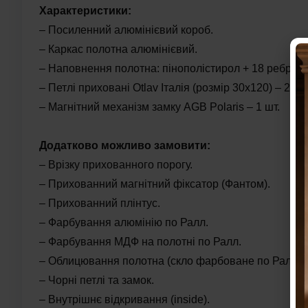
Характеристики:
– Посиленний алюмінієвий короб.
– Каркас полотна алюмінієвий.
– Наповнення полотна: пінополістирол + 18 ребр жо
– Петлі приховані Otlav Італія (розмір 30х120) – 2шт
– Магнітний механізм замку AGB Polaris – 1 шт.
Додатково можливо замовити:
– Врізку прихованного порогу.
– Прихованний магнітний фіксатор (Фантом).
– Прихованний плінтус.
– Фарбування алюмінію по Ралл.
– Фарбування МДФ на полотні по Ралл.
– Облицювання полотна (скло фарбоване по Ралл, д
– Чорні петлі та замок.
– Внутрішнє відкривання (inside).