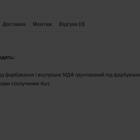
Доставка
Монтаж
Відгуки (0)
одить:
під фарбування / внутрішнє МДФ грунтований під фарбуванн
иками сполучними 4шт.