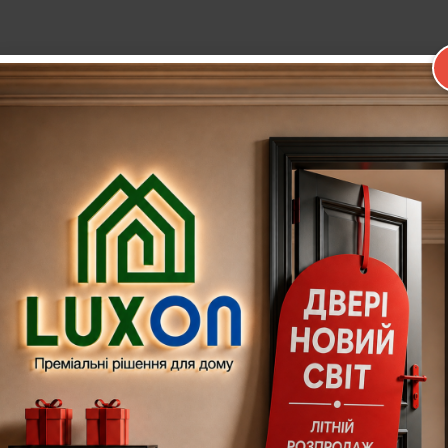
рсткості із МДФ.
зеркало, шпон, МДФ під плівкою).