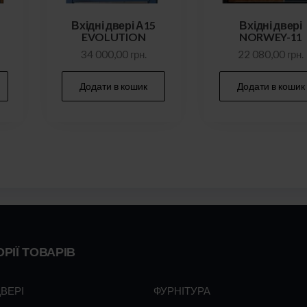
Вхідні двері А15
Вхідні двері
EVOLUTION
NORWEY-11
34 000,00
грн.
22 080,00
грн.
Додати в кошик
Додати в кошик
РІЇ ТОВАРІВ
ДВЕРІ
ФУРНІТУРА