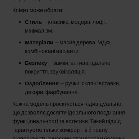
Клієнт може обрати:
Стиль
— класика, модерн, лофт,
мінімалізм;
Матеріали
— масив дерева, МДФ,
комбіновані варіанти;
Безпеку
— замки, антивандальне
покриття, звукоізоляція;
Оздоблення
— ручки, скляні вставки,
декори, фарбування.
Кожна модель проєктується індивідуально,
що дозволяє досягти ідеального поєднання
функціональності та естетики. Такий підхід
гарантує не тільки комфорт, а й повну
відповідність сучасним стандартам безпеки.