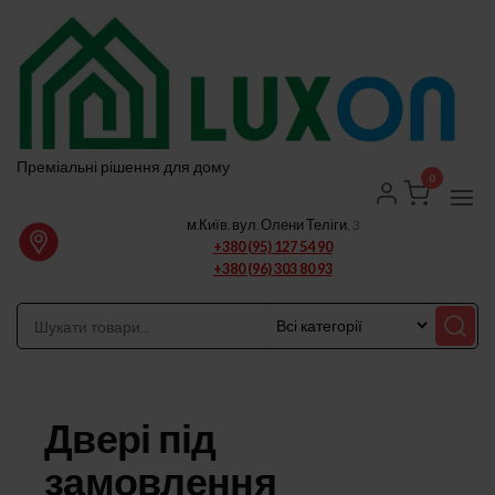
Перейти
до
вмісту
Преміальні рішення для дому
0
м.Київ, вул. Олени Теліги, 3
+380 (95) 127 54 90
+380 (96) 303 80 93
Двері під
замовлення