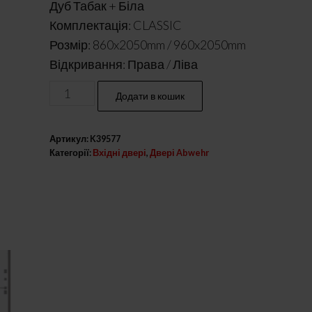
Дуб Табак + Біла
Комплектація: CLASSIC
Розмір: 860x2050mm / 960x2050mm
Відкривання: Права / Ліва
Вхідні
Додати в кошик
двері
модель
Артикул:
K39577
Laguna
Категорії:
Вхідні двері
,
Двері Abwehr
комплектація
Classic
кількість