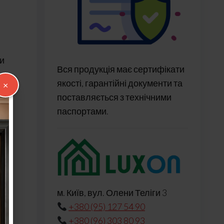
и
Вся продукція має сертифікати
якості, гарантійні документи та
×
поставляється з технічними
паспортами.
м. Київ, вул. Олени Теліги 3
+380 (95) 127 54 90
+380 (96) 303 80 93