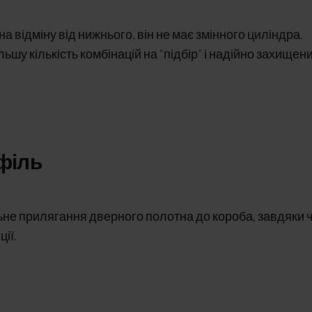
а відміну від нижнього, він не має змінного циліндра.
шу кількість комбінацій на “підбір” і надійно захищени
філь
ьне прилягання дверного полотна до короба, завдяки 
ії.