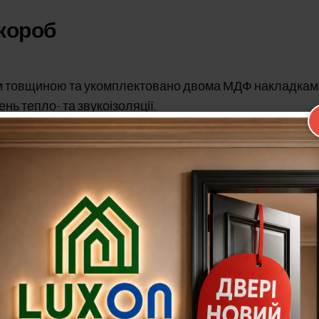
 короб
 мм товщиною та укомплектовано двома МДФ накладкам
нь тепло- та звукоізоляції.
ьні ребра жорсткості, що забезпечує міцність двері.
ватою.
на товщина, як для будинків, так і для квартирного