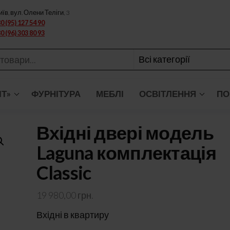
иїв, вул. Олени Теліги, 3
0 (95) 127 54 90
0 (96) 303 80 93
ІТ»
ФУРНІТУРА
МЕБЛІ
ОСВІТЛЕННЯ
ПО
Вхідні двері модель
Laguna комплектація
Classic
19 980,00
грн.
Вхідні в квартиру