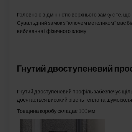
Головною відмінністю верхнього замку є те, що н
Сувальдний замок з “ключем метеликом” має біль
вибивання і фізичного злому
Гнутий двоступеневий про
Гнутий двоступеневий профіль забезпечує щіл
досягається високий рівень тепло та шумоізоляц
Товщина коробу складає 100 мм