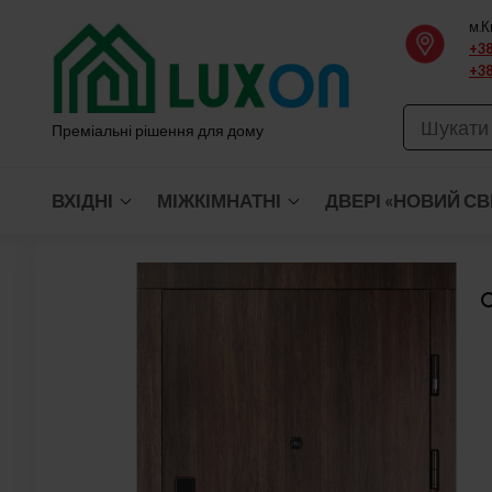
Перейти
м.К
до
+38
+38
вмісту
Преміальні рішення для дому
ВХІДНІ
МІЖКІМНАТНІ
ДВЕРІ «НОВИЙ СВ