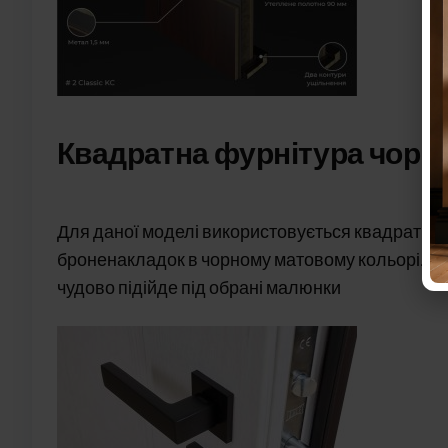
Квадратна фурнітура чорн
Для даної моделі використовується квадратна 
броненакладок в чорному матовому кольорі. Дан
чудово підійде під обрані малюнки