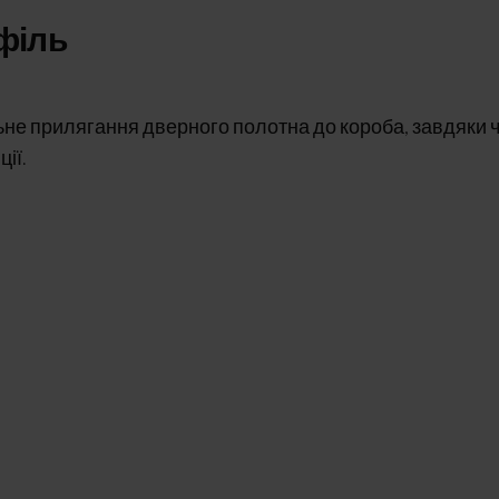
філь
ьне прилягання дверного полотна до короба, завдяки 
ії.