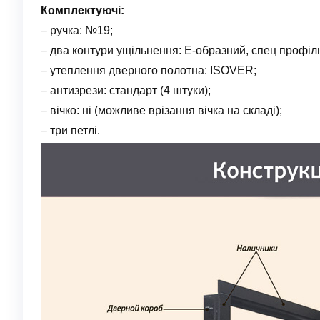
Комплектуючі:
– ручка: №19;
– два контури ущільнення: Е-образний, спец профіл
– утеплення дверного полотна: ISOVER;
– антизрези: стандарт (4 штуки);
– вічко: ні (можливе врізання вічка на складі);
– три петлі.