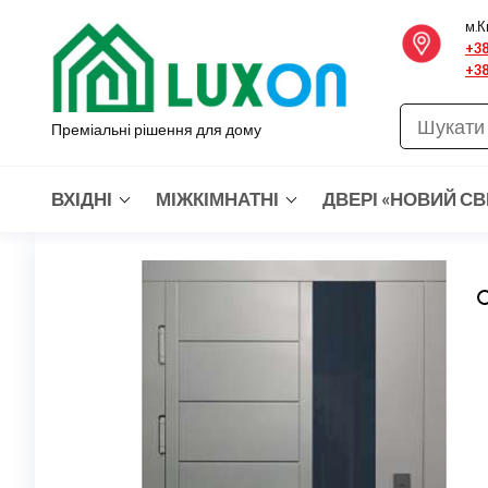
Перейти
м.К
до
+38
+38
вмісту
Преміальні рішення для дому
ВХІДНІ
МІЖКІМНАТНІ
ДВЕРІ «НОВИЙ СВ