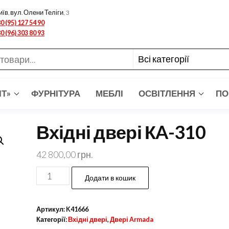
иїв, вул. Олени Теліги, 3
0 (95) 127 54 90
0 (96) 303 80 93
ІТ»
ФУРНІТУРА
МЕБЛІ
ОСВІТЛЕННЯ
ПО
Вхідні двері КA-310
42 800,00
грн.
Вхідні
Додати в кошик
двері
КA-
Артикул:
K41666
310
Категорії:
Вхідні двері
,
Двері Armada