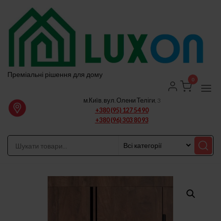
Перейти
до
вмісту
Преміальні рішення для дому
0
м.Київ, вул. Олени Теліги, 3
+380 (95) 127 54 90
+380 (96) 303 80 93