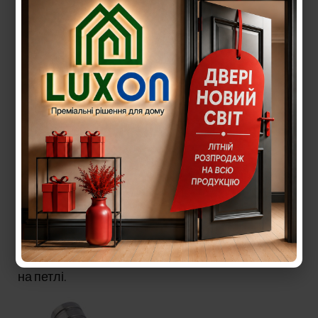
Петлі
3 петлі c кулькою всередині. Даний вид петель
забезпечує надійний захист двері від
провисання і легке відкривання дверей. Згідно
сертифікату СЄ, дані петлі забезпечують
до 250
000 відкриттів
. А це практично довічна гарантія
на петлі.