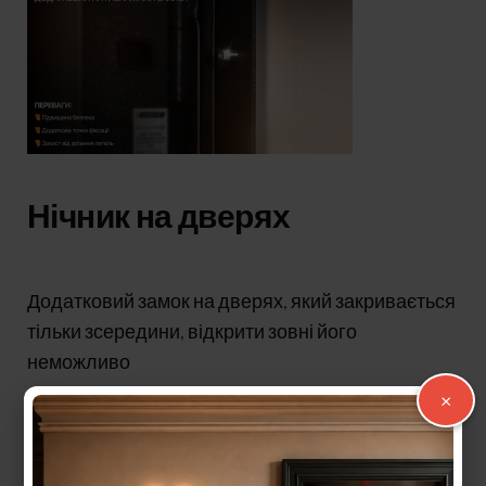
Нічник на дверях
Додатковий замок на дверях, який закривається
тільки зсередини, відкрити зовні його
неможливо
×