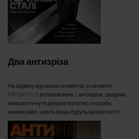
Два антизріза
На відміну від інших сегментів, в сегменті
MEGAPOLIS встановлено 2 антизрізи, завдяки
яким витягнути дверне полотно з короба
неможливо, навіть якщо будуть зрізані петлі