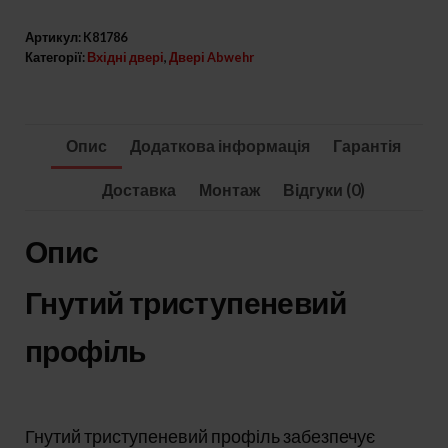
модель
Артикул:
K81786
Riviera
Категорії:
Вхідні двері
,
Двері Abwehr
комплектація
Megapolis
Kale
Опис
Додаткова інформація
Гарантія
кількість
Доставка
Монтаж
Відгуки (0)
Опис
Гнутий триступеневий
профіль
Гнутий триступеневий профіль забезпечує