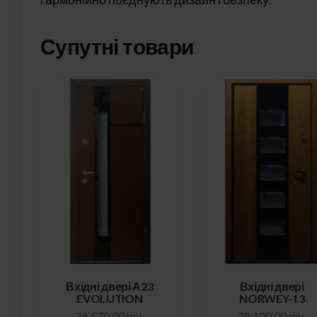
Супутні товари
Вхідні двері А23
Вхідні двері
EVOLUTION
NORWEY-13
36 570,00
грн.
28 100,00
грн.