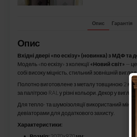
Опис
Гарантія
Опис
Вхідні двері «по ескізу» (новинка) з МДФ та
Модель «по ескізу» з колекції
«Новий світ»
— це
собі високу міцність, стильний зовнішній вигля
Полотно виготовлене з металу товщиною 2 мм
за палітрою RAL у різні кольори. Декор у вигляд
Для тепло- та шумоізоляції використаний мін
девіаторами для додаткового захисту.
Характеристики:
Розмір:
2070×970 мм;