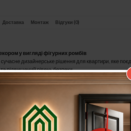
Доставка
Монтаж
Відгуки (0)
 декором у вигляді фігурних ромбів
 сучасне дизайнерське рішення для квартири, яке поєд
д та підвищений рівень безпеки.
 та облицьоване МДФ-плитою з обох сторін, пофарбов
і фігурних ромбів надає дверям унікальності та виразно
еральний утеплювач
Rockwool
. Конструкція оснащена