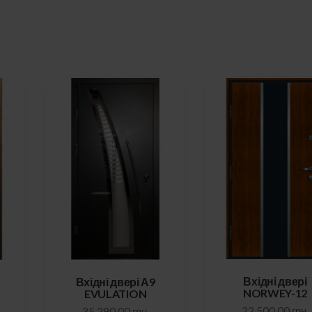
Вхідні двері
Вхідні двері А9
NORWEY-12
EVULATION
22 500,00
грн.
35 290,00
грн.