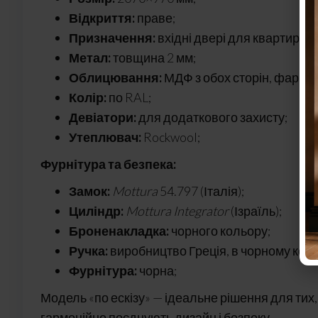
Відкриття:
праве;
Призначення:
вхідні двері для квартири;
Метал:
товщина 2 мм;
Облицювання:
МДФ з обох сторін, фарбов
Колір:
по RAL;
Девіатори:
для додаткового захисту;
Утеплювач:
Rockwool;
Фурнітура та безпека:
Замок:
Mottura
54.797 (Італія);
Циліндр:
Mottura Integrator
(Ізраїль);
Броненакладка:
чорного кольору;
Ручка:
виробництво Греція, в чорному коль
Фурнітура:
чорна;
Модель «по ескізу» — ідеальне рішення для тих, 
гармонійно поєднують дизайн і безпеку.