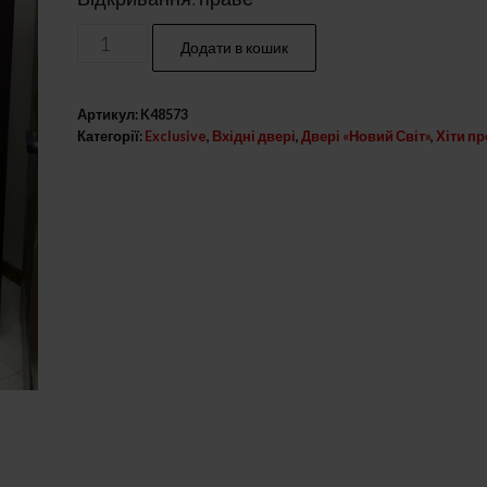
Вхідні
Додати в кошик
металеві
двері
Артикул:
K48573
модель
Категорії:
Exclusive
,
Вхідні двері
,
Двері «Новий Світ»
,
Хіти п
по
ескізу
-
новинка
кількість