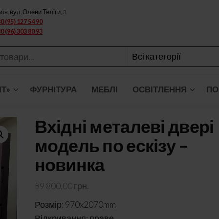
иїв, вул. Олени Теліги, 3
0 (95) 127 54 90
0 (96) 303 80 93
ІТ»
ФУРНІТУРА
МЕБЛІ
ОСВІТЛЕННЯ
ПО
Вхідні металеві двері
модель по ескізу –
новинка
59 800,00
грн.
Розмір: 970x2070mm
Відкривання: праве