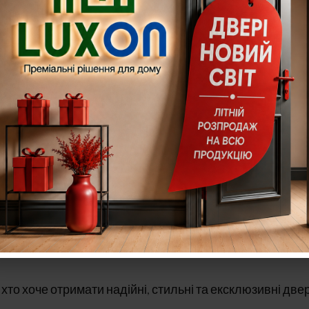
ане, декор — фігурні ромби;
орі;
хто хоче отримати надійні, стильні та ексклюзивні двер