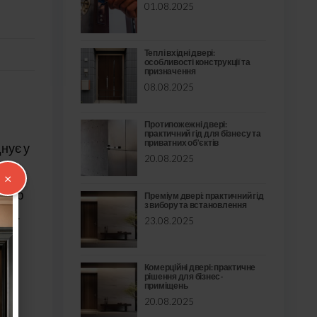
01.08.2025
Теплі вхідні двері:
особливості конструкції та
призначення
08.08.2025
Протипожежні двері:
практичний гід для бізнесу та
приватних об’єктів
нує у
20.08.2025
×
аною
Преміум двері: практичний гід
з вибору та встановлення
сті.
23.08.2025
Комерційні двері: практичне
рішення для бізнес-
приміщень
20.08.2025