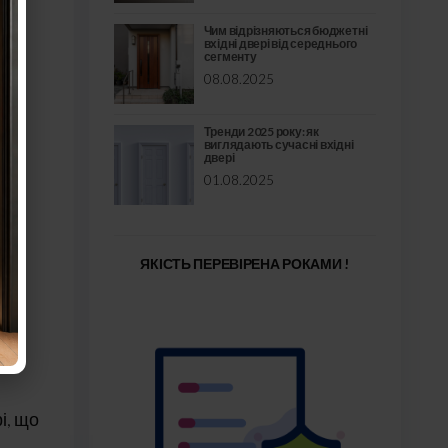
Чим відрізняються бюджетні
вхідні двері від середнього
сегменту
08.08.2025
Тренди 2025 року: як
виглядають сучасні вхідні
двері
01.08.2025
ЯКІСТЬ ПЕРЕВІРЕНА РОКАМИ !
і, що