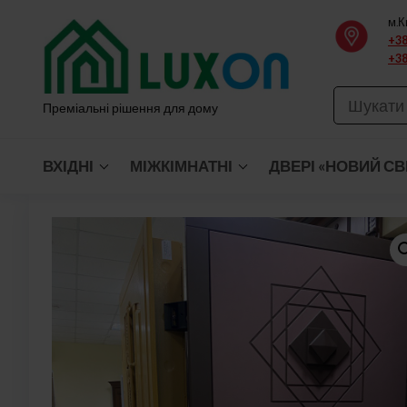
Перейти
м.К
до
+38
+38
вмісту
Преміальні рішення для дому
ВХІДНІ
МІЖКІМНАТНІ
ДВЕРІ «НОВИЙ СВ