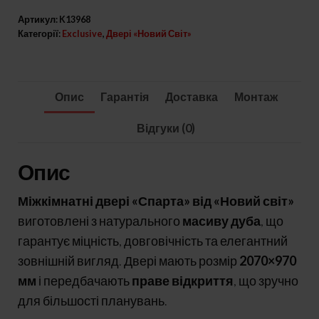
З
Артикул:
K13968
масива
Категорії:
Exclusive
,
Двері «Новий Світ»
дуба
Модель
«Спарта»
Опис
Гарантія
Доставка
Монтаж
кількість
Відгуки (0)
Опис
Міжкімнатні двері «Спарта» від «Новий світ»
виготовлені з натурального
масиву дуба
, що
гарантує міцність, довговічність та елегантний
зовнішній вигляд. Двері мають розмір
2070×970
мм
і передбачають
праве відкриття
, що зручно
для більшості планувань.