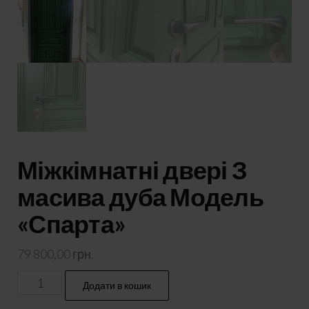
Міжкімнатні двері З
масива дуба Модель
«Спарта»
79 800,00
грн.
Міжкімнатні
Додати в кошик
двері