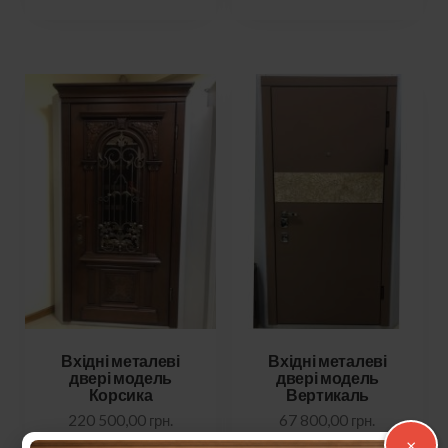
Вхідні металеві
Вхідні металеві
двері модель
двері модель
Корсика
Вертикаль
220 500,00
грн.
67 800,00
грн.
×