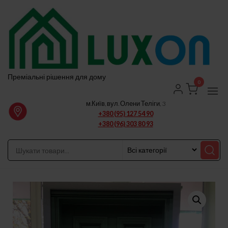
Перейти
до
вмісту
Преміальні рішення для дому
0
м.Київ, вул. Олени Теліги, 3
+380 (95) 127 54 90
+380 (96) 303 80 93