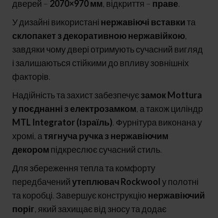
дверей –
2070×970 мм
, відкриття –
праве
.
У дизайні використані
нержавіючі вставки
та
склопакет з декоративною нержавійкою
,
завдяки чому двері отримують сучасний вигляд
і залишаються стійкими до впливу зовнішніх
факторів.
Надійність та захист забезпечує
замок Mottura
у поєднанні з електрозамком
, а також циліндр
MTL Integrator (Ізраїль)
. Фурнітура виконана у
хромі, а
тягнуча ручка з нержавіючим
декором
підкреслює сучасний стиль.
Для збереження тепла та комфорту
передбачений
утеплювач Rockwool
у полотні
та коробці. Завершує конструкцію
нержавіючий
поріг
, який захищає від зносу та додає