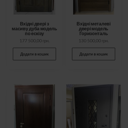
Вхідні двері з
Вхідні металеві
масиву дуба модель
двері модель
по ескізу
Горизонталь
177 500,00
грн.
130 500,00
грн.
Додати в кошик
Додати в кошик