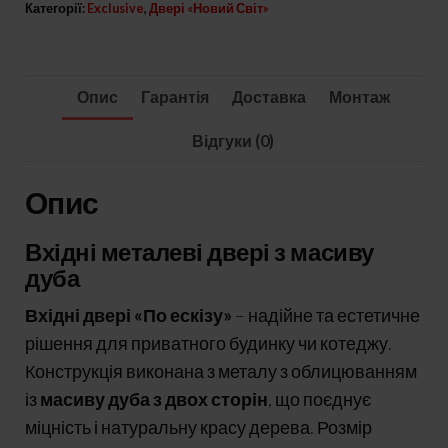
Модель
Категорії:
Exclusive
,
Двері «Новий Світ»
«По
ескізу»
кількість
Опис
Гарантія
Доставка
Монтаж
Відгуки (0)
Опис
Вхідні металеві двері з масиву
дуба
Вхідні двері «По ескізу»
– надійне та естетичне
рішення для приватного будинку чи котеджу.
Конструкція виконана з металу з облицюванням
із
масиву дуба з двох сторін
, що поєднує
міцність і натуральну красу дерева. Розмір