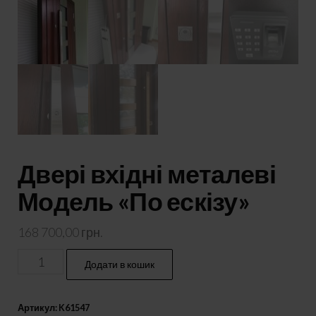
Двері вхідні металеві
Модель «По ескізу»
168 700,00
грн.
Двері
Додати в кошик
вхідні
металеві
Артикул:
K61547