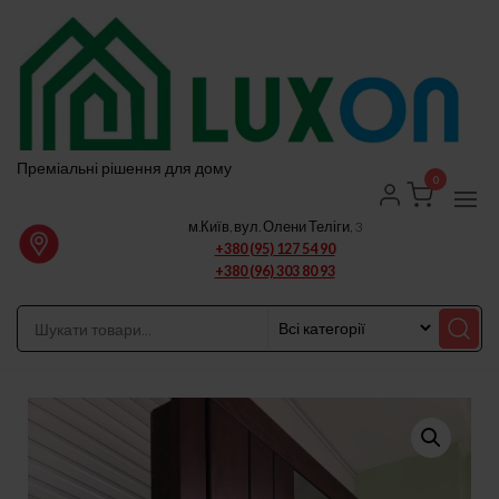
Перейти
до
вмісту
Преміальні рішення для дому
0
м.Київ, вул. Олени Теліги, 3
+380 (95) 127 54 90
+380 (96) 303 80 93