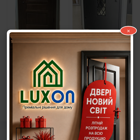
×
Вхідні металеві
Вхідні металеві
двері модель Берест
двері модель
новинка
97 770,00
грн.
97 850,00
грн.
Додати в кошик
Додати в кошик