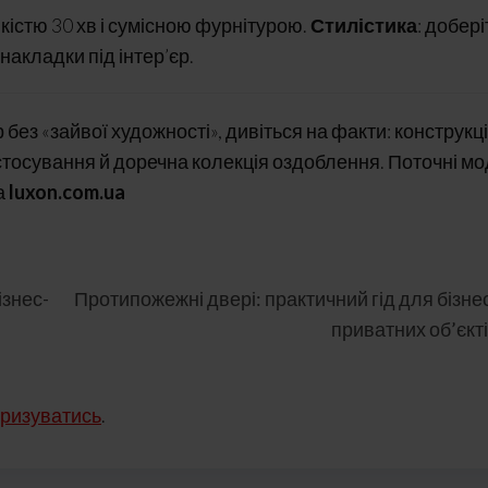
йкістю 30 хв і сумісною фурнітурою.
Стилістика
: добері
накладки під інтер’єр.
без «зайвої художності», дивіться на факти: конструкці
стосування й доречна колекція оздоблення. Поточні мо
а
luxon.com.ua
ізнес-
Протипожежні двері: практичний гід для бізнес
приватних об’єкт
ризуватись
.