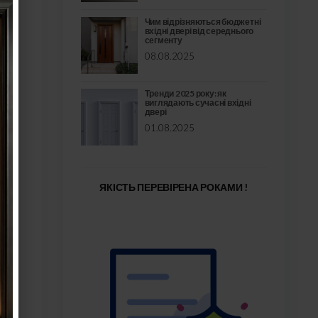
Чим відрізняються бюджетні
вхідні двері від середнього
сегменту
08.08.2025
Тренди 2025 року: як
а
виглядають сучасні вхідні
двері
01.08.2025
ЯКІСТЬ ПЕРЕВІРЕНА РОКАМИ !