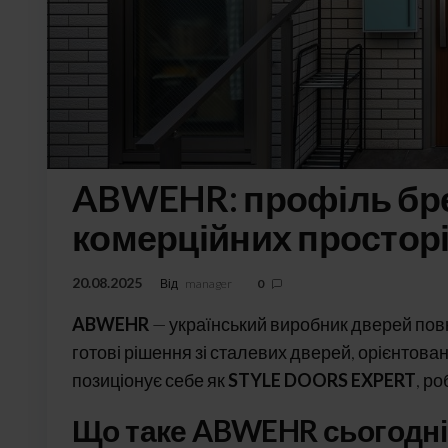
ABWEHR: профіль бре
комерційних простор
20.08.2025
Від
manager
0
ABWEHR
— український виробник дверей повн
готові рішення зі сталевих дверей, орієнтов
позиціонує себе як
STYLE DOORS EXPERT
, р
Що таке ABWEHR сьогодні