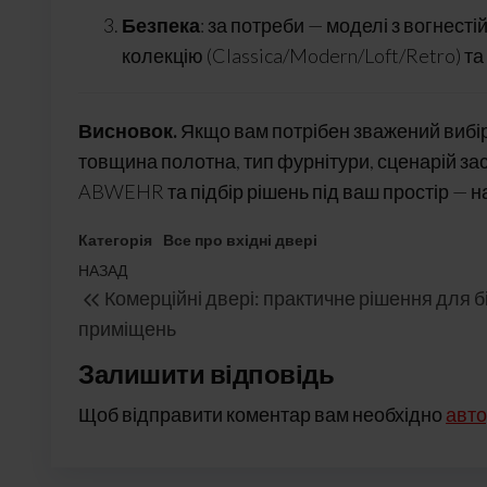
Безпека
: за потреби — моделі з вогнесті
колекцію (Classica/Modern/Loft/Retro) та 
Висновок.
Якщо вам потрібен зважений вибір 
товщина полотна, тип фурнітури, сценарій за
ABWEHR та підбір рішень під ваш простір — н
Категорія
Все про вхідні двері
Навігація
Попередній
НАЗАД
Комерційні двері: практичне рішення для б
записів
запис
приміщень
Залишити відповідь
Щоб відправити коментар вам необхідно
авто