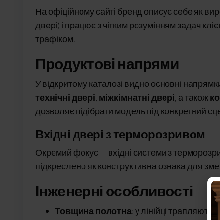
На офіційному сайті бренд описує себе як ви
двері) і працює з чітким розумінням задач кліє
трафіком.
Продуктові напрями
У відкритому каталозі видно основні напрямк
технічні двері
,
міжкімнатні двері
, а також
ко
дозволяє підібрати модель під конкретний сце
Вхідні двері з терморозривом
Окремий фокус — вхідні системи з терморозри
підкреслено як конструктивна ознака для зме
Інженерні особливості
Товщина полотна
: у лінійці трапляютьс