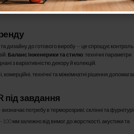
клади, техзони) — окремий напрям у каталозі для
бренду
ії та дизайну до готового виробу — це спрощує контроль
рій.
Баланс інженерики та стилю
: технічні параметри
днані з варіативністю декору й колекцій.
і, комерційні, технічні та міжкімнатні рішення допомага
 під завдання
— визначає потребу в терморозриві, склінні та фурнітурі
3–100 мм залежно від вимог до жорсткості, акустики та