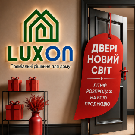
йкість вузла. Ці значення відображені безпосередньо в
аявлено
30 хв
вогнестійкості (для відповідних сценаріїв
аталозі зустрічаються комплектації із замками
Mottura
т
 різними сценаріями безпеки та сервісу.
рішень: від класичних і сучасних колекцій (
Classica,
нітних МДФ-накладок, скляних і металевих вставок, що
єру та фасаду.
ння ABWEHR
истеми з терморозривом і склінням.
том на акустику та зламостійкість.