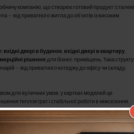
робничу компанію, що створює готовий продукт (сталев
нта — від приватного житла до об’єктів із високим
и:
вхідні двері в будинок
,
вхідні двері в квартиру
,
мерційні рішення
для бізнес-приміщень. Така структ
нарій — від приватного котеджу до офісу чи складу.
вом для вуличних умов: у картках моделей це
ншення тепловтрат і стабільної роботи в міжсезоння.
я рішення з
83 мм
та
100 мм
— параметр, що впливає на