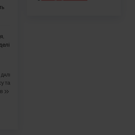
ть
я,
делі
ДАЛІ
Наступний
у та
запис
ів