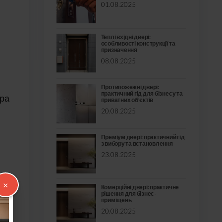
01.08.2025
і
Теплі вхідні двері:
особливості конструкції та
призначення
08.08.2025
Протипожежні двері:
практичний гід для бізнесу та
ура
приватних об’єктів
20.08.2025
Преміум двері: практичний гід
з вибору та встановлення
23.08.2025
×
Комерційні двері: практичне
рішення для бізнес-
приміщень
20.08.2025