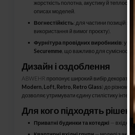
жорсткість полотна, акустику й теплості
описах моделей.
Вогнестійкість
: для частини позицій з
використання й вимог проєкту).
Фурнітура провідних виробників
: у к
Securemme
, що важливо для сумісності з
Дизайн і оздоблення
ABWEHR пропонує широкий вибір декоративних 
Modern, Loft, Retro, Retro Glass
) до різнома
дозволяє утримувати єдину стилістику інтер’
Для кого підходять ріше
Приватні будинки та котеджі
— вхідні с
Квартирні вхідні групи
— моделі з акцен