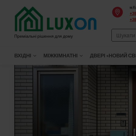
Перейти
м.К
до
+38
+38
вмісту
Преміальні рішення для дому
ВХІДНІ
МІЖКІМНАТНІ
ДВЕРІ «НОВИЙ СВ