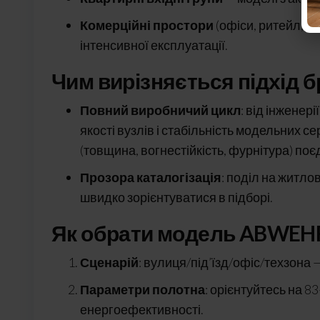
Комерційні простори
(офіси, ритейл, с
інтенсивної експлуатації.
Чим вирізняється підхід 
Повний виробничий цикл
: від інженер
якості вузлів і стабільність модельних се
(товщина, вогнестійкість, фурнітура) поє
Прозора каталогізація
: поділ на житлов
швидко зорієнтуватися в підборі.
Як обрати модель ABWEHR
Сценарій
: вулиця/під’їзд/офіс/техзона 
Параметри полотна
: орієнтуйтесь на 8
енергоефективності.