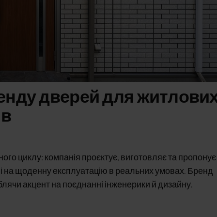
нду дверей для житлових
ів
ого циклу: компанія проєктує, виготовляє та пропонує
ані на щоденну експлуатацію в реальних умовах. Бренд
облячи акцент на поєднанні інженерики й дизайну.