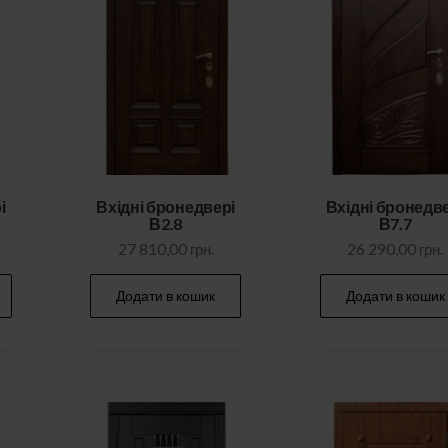
і
Вхідні бронедвері
Вхідні бронедв
В2.8
В7.7
27 810,00
грн.
26 290,00
грн.
Додати в кошик
Додати в кошик