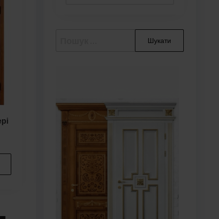
Пошук:
ері