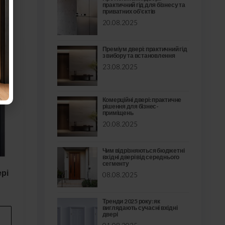
практичний гід для бізнесу та
приватних об’єктів
20.08.2025
Преміум двері: практичний гід
з вибору та встановлення
23.08.2025
Комерційні двері: практичне
рішення для бізнес-
приміщень
20.08.2025
Чим відрізняються бюджетні
вхідні двері від середнього
сегменту
ері
08.08.2025
Тренди 2025 року: як
виглядають сучасні вхідні
двері