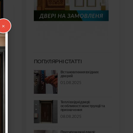
×
ПОПУЛЯРНІ СТАТТІ
Встановлення вхідних
дверей
01.08.2025
ері
Теплі вхідні двері:
особливості конструкції та
призначення
08.08.2025
Протипожежні двері: