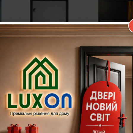
і
Вхідні бронедвері
Вхідні бронедв
КА160
КА258/КА304
(зеркало)
24 290,00
грн.
26 290,00
грн.
Додати в кошик
Додати в кошик