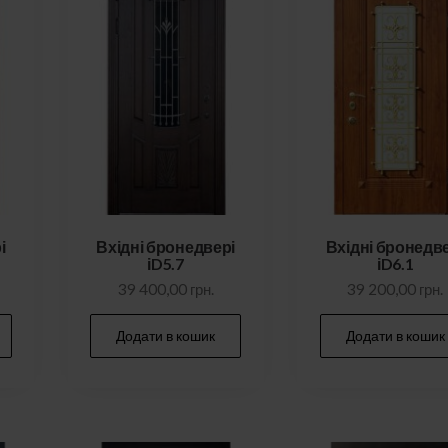
і
Вхідні бронедвері
Вхідні бронедв
іD5.7
іD6.1
39 400,00
грн.
39 200,00
грн.
Додати в кошик
Додати в кошик