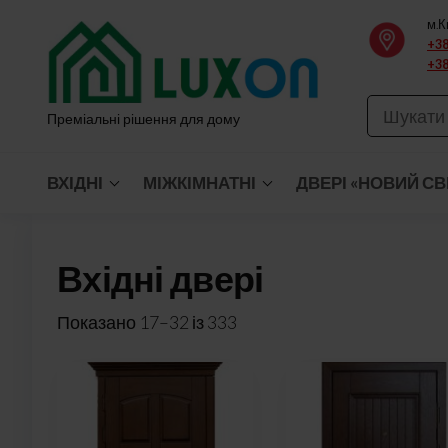
Перейти
м.К
до
+38
+38
вмісту
Преміальні рішення для дому
ВХІДНІ
МІЖКІМНАТНІ
ДВЕРІ «НОВИЙ СВ
Вхідні двері
Показано 17–32 із 333