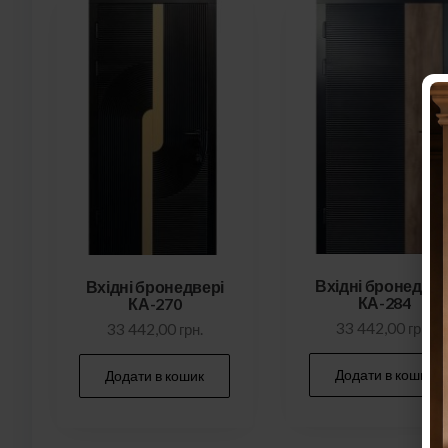
Вхідні бронедвер
Вхідні бронедвері
КА-284
КА-270
33 442,00
грн.
33 442,00
грн.
Додати в кошик
Додати в кошик