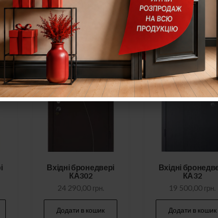
і
Вхідні бронедвері
Вхідні бронедв
КА302
КА32
24 290,00
грн.
19 500,00
грн.
Додати в кошик
Додати в кошик