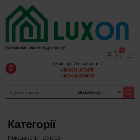
Перейти
до
вмісту
Преміальні рішення для дому
0
м.Київ, вул. Олени Теліги, 3
+380 (95) 127 54 90
+380 (96) 303 80 93
Категорії
Показано 17–25 із 25