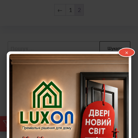
←
1
2
Пошук:
×